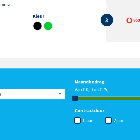
amera
Kleur
3
Maandbedrag:
Van € 0,- t/m € 75,-
B
Contractduur:
1 jaar
2 jaar