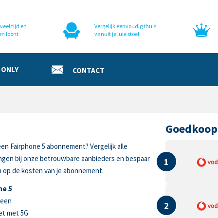
veel tijd en
Vergelijk eenvoudig thuis
en loont
vanuit je luie stoel
 ONLY
CONTACT
5
Goedkoop
een Fairphone 5 abonnement? Vergelijk alle
ingen bij onze betrouwbare aanbieders en bespaar
1
n op de kosten van je abonnement.
ne 5
reen
2
et met 5G