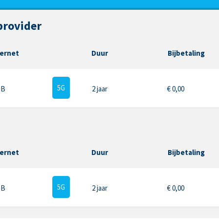
provider
ternet
Duur
Bijbetaling
5G
GB
2 jaar
€
0,00
ternet
Duur
Bijbetaling
5G
GB
2 jaar
€
0,00