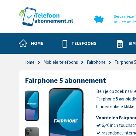
Bespaar jezelf 
geld: vergelijk
HOME
TELEFOONS
SIM
Home
Mobiele telefoons
Fairphone
Fairphone 
Fairphone 5 abonnement
Ben je op zoek naar 
Fairphone 5 aanbied
binnen enkele klikke
Voordelen Fairpho
6,46 inch touchsc
razendsnel intern