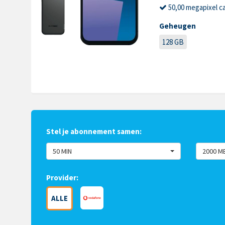
50,00 megapixel c
Geheugen
128 GB
Stel je abonnement samen:
50 MIN
2000 M
Provider:
ALLE