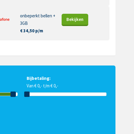
onbeperkt bellen +
Bekijk
en
3GB
€ 34,50 p/m
Bijbetaling:
Van € 0,- t/m € 0,-