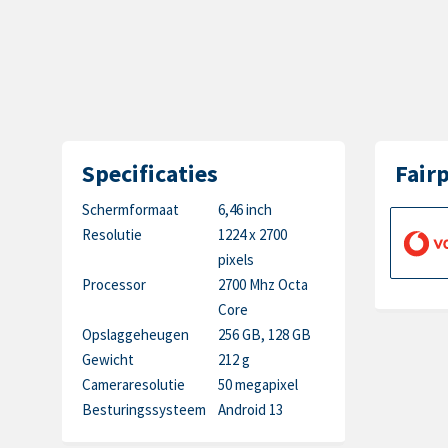
Specificaties
Fair
Schermformaat
6,46 inch
Resolutie
1224 x 2700
pixels
Processor
2700 Mhz Octa
Core
Opslaggeheugen
256 GB, 128 GB
Gewicht
212 g
Cameraresolutie
50 megapixel
Besturingssysteem
Android 13