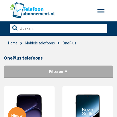
Toggle
navigatio
Home
Mobiele telefoons
OnePlus
OnePlus telefoons
Filteren ▼
Nieuw