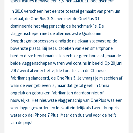
specificaties behalve een 5,5 inch AMOLED beeldscherm.
In 2016 verscheen het eerste toestel gemaakt van premium
metaal, de OnePlus 3. Samen met de OnePlus 3T
domineerde het vlaggenschip de benchmark´s. De
vlaggenschepen met de allernieuwste Qualcomm
Snapdragon processors eindigde na elkaar steevast op de
bovenste plaats. Bij het uitzoeken van een smartphone
bieden deze benchmark sites echter geen houvast, maar de
beide vlaggenschepen waren wel continu in beeld. Op 20 juni
2017 werd al weer het vijfde toestel van de Chinese
fabrikant gelanceerd, de OnePlus 5. Je vraagt je misschien af
waar de vier gebleven is, maar dat getal geeft in China
ongeluk en gebruiken fabrikanten daardoor niet of
nauwelijks. Het nieuwste vlaggenschip van OnePlus was een
ware hype geworden en leek uiteindelijk als twee druppels
water op de iPhone 7 Plus. Maar dan dus wel voor de helft
van de prijs!