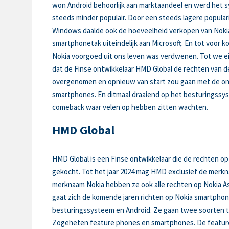
won Android behoorlijk aan marktaandeel en werd het 
steeds minder populair. Door een steeds lagere populari
Windows daalde ook de hoeveelheid verkopen van Nokia.
smartphonetak uiteindelijk aan Microsoft. En tot voor ko
Nokia voorgoed uit ons leven was verdwenen. Tot we e
dat de Finse ontwikkelaar HMD Global de rechten van 
overgenomen en opnieuw van start zou gaan met de on
smartphones. En ditmaal draaiend op het besturingssy
comeback waar velen op hebben zitten wachten.
HMD Global
HMD Global is een Finse ontwikkelaar die de rechten o
gekocht. Tot het jaar 2024 mag HMD exclusief de merk
merknaam Nokia hebben ze ook alle rechten op Nokia
gaat zich de komende jaren richten op Nokia smartpho
besturingssysteem en Android. Ze gaan twee soorten t
Zogeheten feature phones en smartphones. De feature