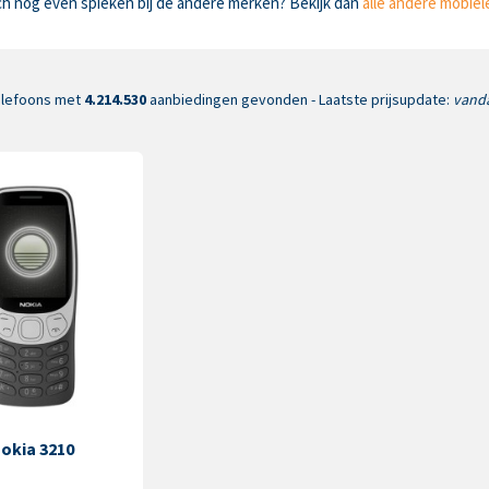
h nog even spieken bij de andere merken? Bekijk dan
alle andere mobiel
elefoons met
4.214.530
aanbiedingen gevonden - Laatste prijsupdate:
vanda
okia 3210