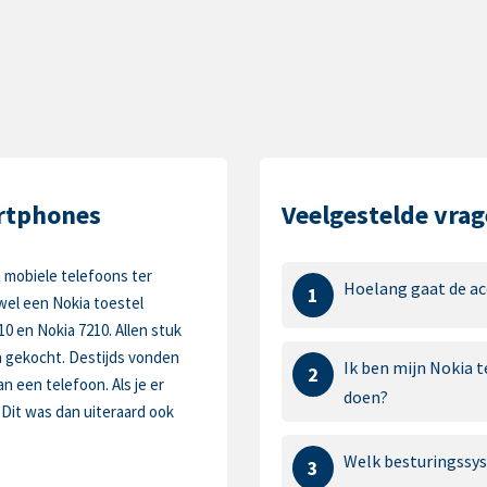
artphones
Veelgestelde vrag
n mobiele telefoons ter
Hoelang gaat de ac
1
wel een Nokia toestel
10 en Nokia 7210. Allen stuk
n gekocht. Destijds vonden
Ik ben mijn Nokia t
2
n een telefoon. Als je er
doen?
 Dit was dan uiteraard ook
Welk besturingssys
3