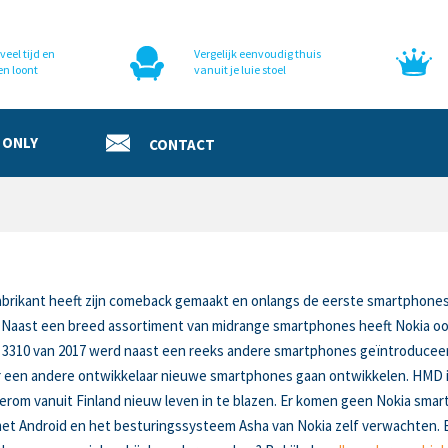
veel tijd en
Vergelijk eenvoudig thuis
en loont
vanuit je luie stoel
 ONLY
CONTACT
abrikant heeft zijn comeback gemaakt en onlangs de eerste smartphones
 Naast een breed assortiment van midrange smartphones heeft Nokia o
ia 3310 van 2017 werd naast een reeks andere smartphones geïntroduceer
een andere ontwikkelaar nieuwe smartphones gaan ontwikkelen. HMD is
erom vanuit Finland nieuw leven in te blazen. Er komen geen Nokia sm
t Android en het besturingssysteem Asha van Nokia zelf verwachten. B