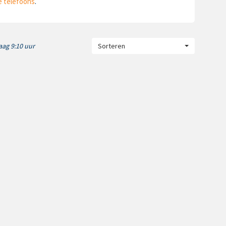
e telefoons
.
ag 9:10 uur
Sorteren