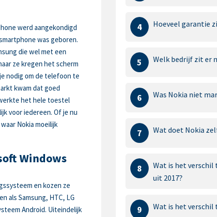
Hoeveel garantie z
4
 iPhone werd aangekondigd
e smartphone was geboren.
msung die wel met een
Welk bedrijf zit er
5
aar ze kregen het scherm
tje nodig om de telefoon te
markt kwam dat goed
Was Nokia niet mar
6
werkte het hele toestel
ijk voor iedereen. Of je nu
waar Nokia moeilijk
Wat doet Nokia ze
7
soft Windows
Wat is het verschil
8
uit 2017?
ngssysteem en kozen ze
ten als Samsung, HTC, LG
Wat is het verschil
9
teem Android. Uiteindelijk