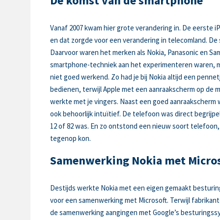
De komst van de smartphone
Vanaf 2007 kwam hier grote verandering in. De eerste
en dat zorgde voor een verandering in telecomland. D
Daarvoor waren het merken als Nokia, Panasonic en Sa
smartphone-techniek aan het experimenteren waren, m
niet goed werkend. Zo had je bij Nokia altijd een penne
bedienen, terwijl Apple met een aanraakscherm op de 
werkte met je vingers. Naast een goed aanraakscherm 
ook behoorlijk intuïtief. De telefoon was direct begrijpel
12 of 82 was. En zo ontstond een nieuw soort telefoon, 
tegenop kon.
Samenwerking Nokia met Micro
Destijds werkte Nokia met een eigen gemaakt besturi
voor een samenwerking met Microsoft. Terwijl fabrikan
de samenwerking aangingen met Google’s besturingssys