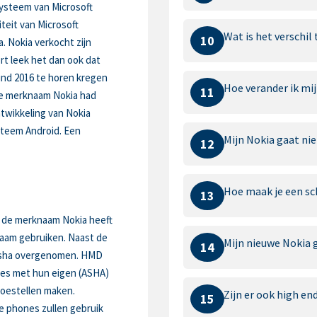
systeem van Microsoft
teit van Microsoft
Wat is het verschil
10
 Nokia verkocht zijn
rt leek het dan ook dat
ind 2016 te horen kregen
Hoe verander ik mi
11
de merknaam Nokia had
twikkeling van Nokia
steem Android. Een
Mijn Nokia gaat ni
12
Hoe maak je een s
13
p de merknaam Nokia heeft
naam gebruiken. Naast de
Mijn nieuwe Nokia 
14
 Asha overgenomen. HMD
nes met hun eigen (ASHA)
oestellen maken.
Zijn er ook high en
15
 phones zullen gebruik