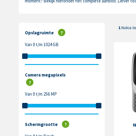
moment? Bekijk hieronder het complete aanbod. Liever toc
1
Nokia t
Opslagruimte
?
Van 0 t/m 1024 GB
Camera megapixels
?
Van 0 t/m 256 MP
Schermgrootte
?
N