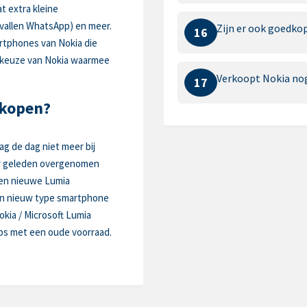
t extra kleine
evallen WhatsApp) en meer.
Zijn er ook goedko
16
rtphones van Nokia die
e keuze van Nokia waarmee
Verkoopt Nokia no
17
 kopen?
g de dag niet meer bij
aar geleden overgenomen
een nieuwe Lumia
en nieuw type smartphone
okia / Microsoft Lumia
ps met een oude voorraad.