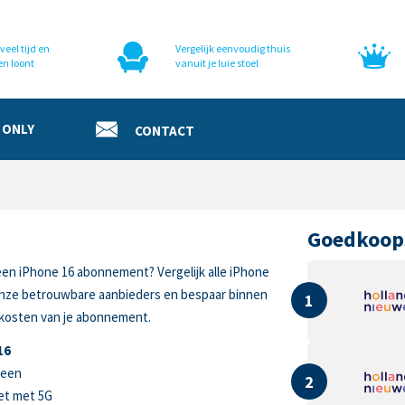
veel tijd en
Vergelijk eenvoudig thuis
en loont
vanuit je luie stoel
 ONLY
CONTACT
Goedkoop
een iPhone 16 abonnement? Vergelijk alle iPhone
 onze betrouwbare aanbieders en bespaar binnen
1
 kosten van je abonnement.
16
reen
2
et met 5G