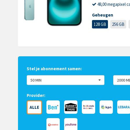
48,00 megapixel c
Geheugen
128 GB
256 GB
Stel je abonnement samen:
50 MIN
2000 M
Provider:
ALLE