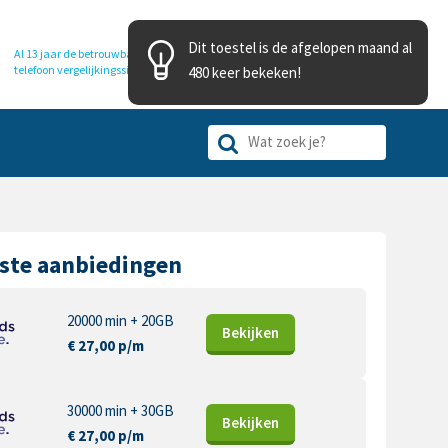
Dit toestel is de afgelopen maand al
Al 13 jaar de betrouwbare
telefoon
vergelijkingssite
480 keer bekeken!
ste aanbiedingen
20000 min + 20GB
Bekijk
en
€ 27,00 p/m
30000 min + 30GB
Bekijk
en
€ 27,00 p/m