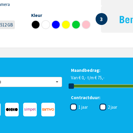
amera
Kleur
3
512 GB
Maandbedrag:
Van € 0,- t/m € 75,-
B
Contractduur:
1 jaar
2 jaar