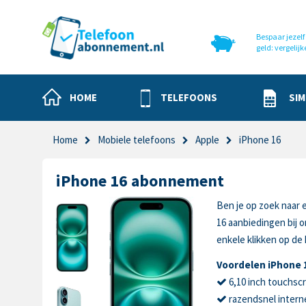
Bespaar jezelf 
geld: vergelijk
HOME
TELEFOONS
SIM
Home
Mobiele telefoons
Apple
iPhone 16
iPhone 16 abonnement
Ben je op zoek naar 
16 aanbiedingen bij
enkele klikken op de
Voordelen iPhone 
6,10 inch touchsc
razendsnel intern