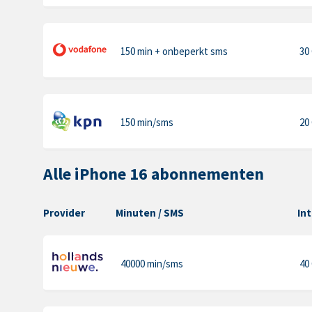
150 min
+ onbeperkt sms
30
150 min
/sms
20
Alle iPhone 16 abonnementen
Provider
Minuten
/ SMS
In
40000 min
/sms
40