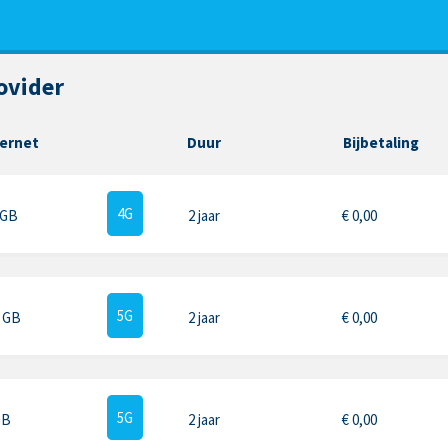
ovider
ternet
Duur
Bijbetaling
4G
 GB
2 jaar
€
0,00
5G
5 GB
2 jaar
€
0,00
5G
GB
2 jaar
€
0,00