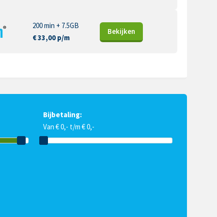
200 min + 7.5GB
Bekijk
en
€ 33,00 p/m
Bijbetaling:
Van € 0,- t/m € 0,-