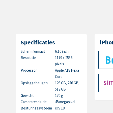
Specificaties
iPho
Schermformaat
6,10 inch
Resolutie
1179 x 2556
pixels
Processor
Apple A18 Hexa
Core
Opslaggeheugen
128 GB, 256 GB,
512 GB
Gewicht
170 g
Cameraresolutie
48 megapixel
Besturingssysteem
iOS 18