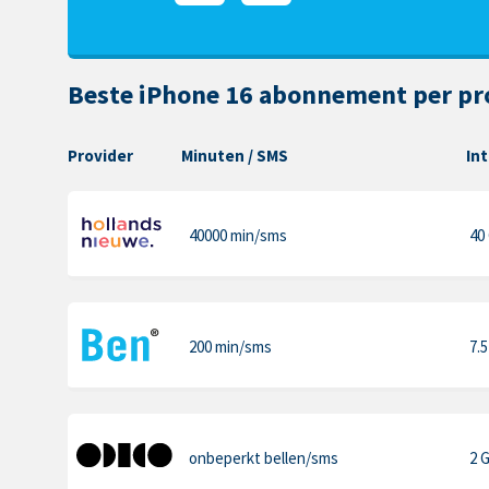
Beste iPhone 16 abonnement per pr
Provider
Minuten
/ SMS
In
40000 min
/sms
40
200 min
/sms
7.
onbeperkt bellen
/sms
2 