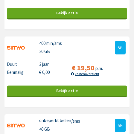
Bekijk
actie
400 min
/sms
5G
20 GB
Duur:
2 jaar
€
19,50
p.m.
Eenmalig:
€
0,00
kostenoverzicht
Bekijk
actie
onbeperkt bellen
/sms
5G
40 GB