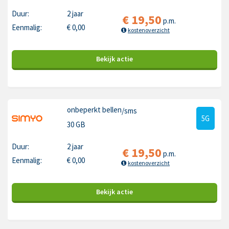
Duur:
2 jaar
€
19,50
p.m.
Eenmalig:
€
0,00
kostenoverzicht
Bekijk
actie
onbeperkt bellen
/sms
5G
30 GB
Duur:
2 jaar
€
19,50
p.m.
Eenmalig:
€
0,00
kostenoverzicht
Bekijk
actie