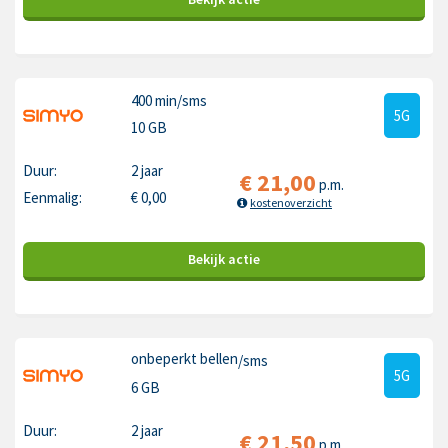
400 min
/sms
5G
10 GB
Duur:
2 jaar
€
21,00
p.m.
Eenmalig:
€
0,00
kostenoverzicht
Bekijk
actie
onbeperkt bellen
/sms
5G
6 GB
Duur:
2 jaar
€
21,50
p.m.