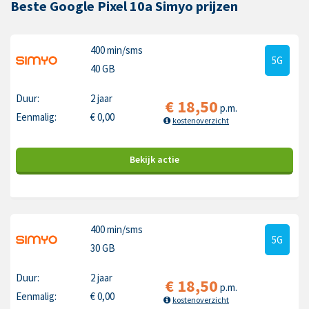
Beste Google Pixel 10a Simyo prijzen
400 min
/sms
5G
40 GB
Duur:
2 jaar
€
18,50
p.m.
Eenmalig:
€
0,00
kostenoverzicht
Bekijk
actie
400 min
/sms
5G
30 GB
Duur:
2 jaar
€
18,50
p.m.
Eenmalig:
€
0,00
kostenoverzicht