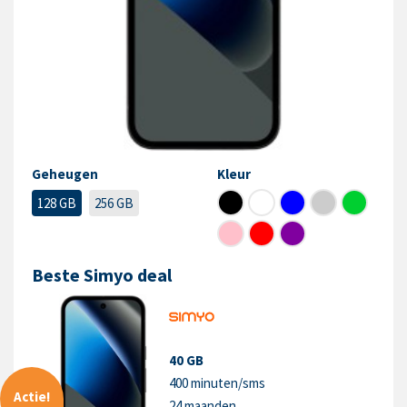
Geheugen
Kleur
128 GB
256 GB
Beste Simyo deal
40 GB
400 minuten/sms
Actie!
24 maanden