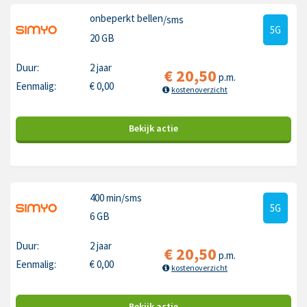
onbeperkt bellen
/sms
5G
20 GB
Duur:
2 jaar
€
20,50
p.m.
Eenmalig:
€
0,00
kostenoverzicht
Bekijk
actie
400 min
/sms
5G
6 GB
Duur:
2 jaar
€
20,50
p.m.
Eenmalig:
€
0,00
kostenoverzicht
Bekijk
actie