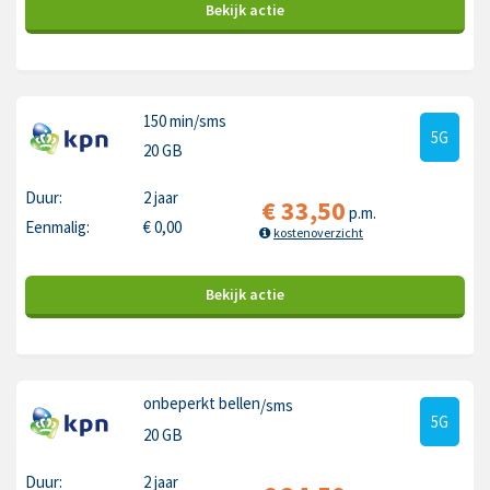
Bekijk
actie
150 min
/sms
5G
20 GB
Duur:
2 jaar
€
33,50
p.m.
Eenmalig:
€
0,00
kostenoverzicht
Bekijk
actie
onbeperkt bellen
/sms
5G
20 GB
Duur:
2 jaar