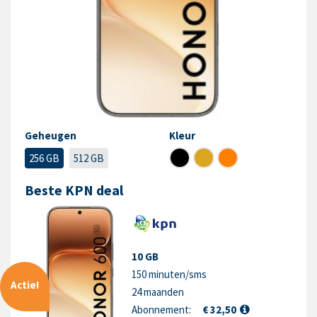
Geheugen
Kleur
256 GB
512 GB
Beste KPN deal
10 GB
150 minuten/sms
Actie!
24 maanden
Abonnement:
€ 32,50