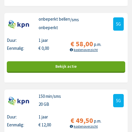
onbeperkt bellen
/sms
5G
onbeperkt
Duur:
1 jaar
€
58,00
p.m.
Eenmalig:
€
0,00
kostenoverzicht
Bekijk
actie
150 min
/sms
5G
20 GB
Duur:
1 jaar
€
49,50
p.m.
Eenmalig:
€
12,00
kostenoverzicht