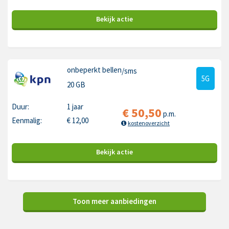
Bekijk
actie
onbeperkt bellen
/sms
5G
20 GB
Duur:
1 jaar
€
50,50
p.m.
Eenmalig:
€
12,00
kostenoverzicht
Bekijk
actie
Toon meer aanbiedingen