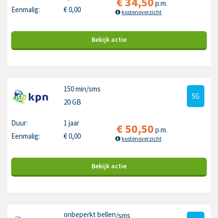
€
34,50
p.m.
Eenmalig:
€
0,00
kostenoverzicht
Bekijk
actie
150 min
/sms
5G
20 GB
Duur:
1 jaar
€
50,50
p.m.
Eenmalig:
€
0,00
kostenoverzicht
Bekijk
actie
onbeperkt bellen
/sms