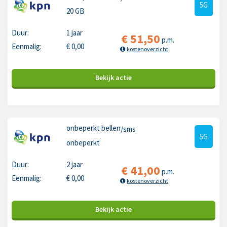
5G
20 GB
Duur:
1 jaar
€
51,50
p.m.
Eenmalig:
€
0,00
kostenoverzicht
Bekijk
actie
onbeperkt bellen
/sms
5G
onbeperkt
Duur:
2 jaar
€
41,00
p.m.
Eenmalig:
€
0,00
kostenoverzicht
Bekijk
actie