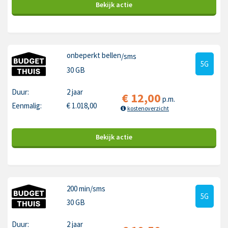
Bekijk
actie
onbeperkt bellen
/sms
5G
30 GB
Duur:
2 jaar
€
12,00
p.m.
Eenmalig:
€
1.018,00
kostenoverzicht
Bekijk
actie
200 min
/sms
5G
30 GB
Duur:
2 jaar