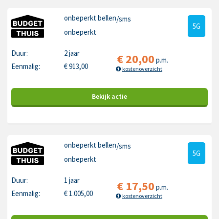
onbeperkt bellen
/sms
5G
onbeperkt
Duur:
2 jaar
€
20,00
p.m.
Eenmalig:
€
913,00
kostenoverzicht
Bekijk
actie
onbeperkt bellen
/sms
5G
onbeperkt
Duur:
1 jaar
€
17,50
p.m.
Eenmalig:
€
1.005,00
kostenoverzicht