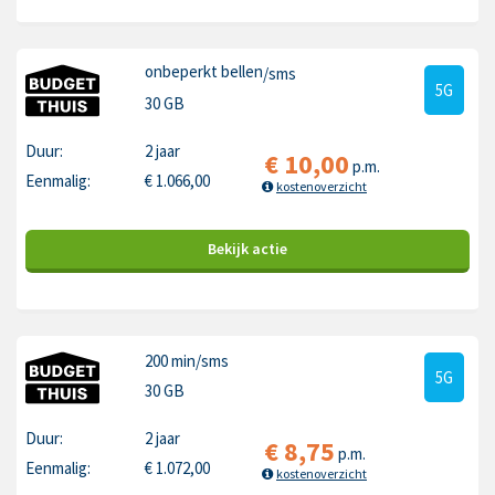
onbeperkt bellen
/sms
5G
30 GB
Duur:
2 jaar
€
10,00
p.m.
Eenmalig:
€
1.066,00
kostenoverzicht
Bekijk
actie
200 min
/sms
5G
30 GB
Duur:
2 jaar
€
8,75
p.m.
Eenmalig:
€
1.072,00
kostenoverzicht