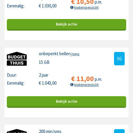
€
10,50
p.m.
Eenmalig:
€
1.030,00
kostenoverzicht
Bekijk
actie
onbeperkt bellen
/sms
5G
15 GB
Duur:
2 jaar
€
11,00
p.m.
Eenmalig:
€
1.043,00
kostenoverzicht
Bekijk
actie
200 min
/sms