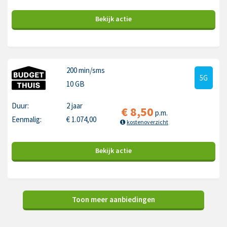
Bekijk
actie
200 min
/sms
5G
10 GB
Duur:
2 jaar
€
8,50
p.m.
Eenmalig:
€
1.074,00
kostenoverzicht
Bekijk
actie
Toon meer aanbiedingen