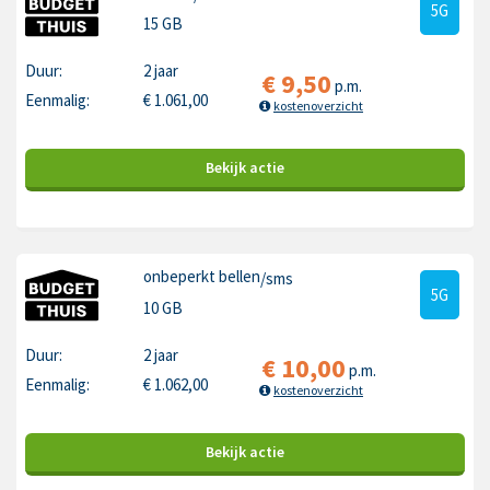
5G
15 GB
Duur:
2 jaar
€
9,50
p.m.
Eenmalig:
€
1.061,00
kostenoverzicht
Bekijk
actie
onbeperkt bellen
/sms
5G
10 GB
Duur:
2 jaar
€
10,00
p.m.
Eenmalig:
€
1.062,00
kostenoverzicht
Bekijk
actie