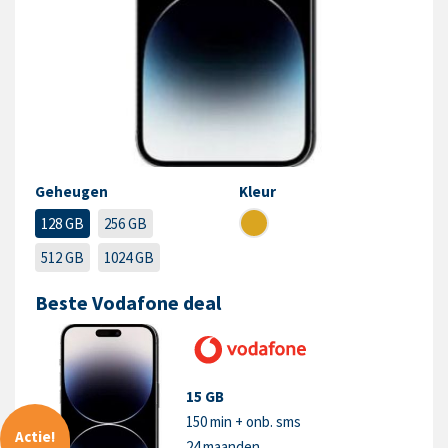
Geheugen
Kleur
128 GB
256 GB
512 GB
1024 GB
Beste Vodafone deal
15 GB
150 min + onb. sms
Actie!
24 maanden