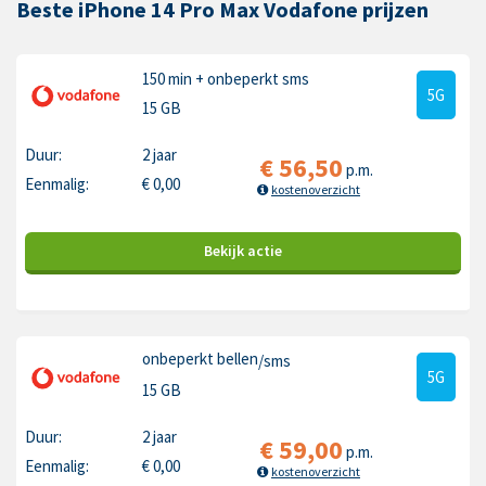
Beste iPhone 14 Pro Max Vodafone prijzen
150 min
+ onbeperkt sms
5G
15 GB
Duur:
2 jaar
€
56,50
p.m.
Eenmalig:
€
0,00
kostenoverzicht
Bekijk
actie
onbeperkt bellen
/sms
5G
15 GB
Duur:
2 jaar
€
59,00
p.m.
Eenmalig:
€
0,00
kostenoverzicht