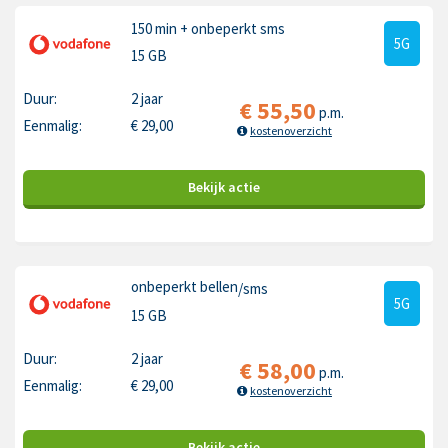
150 min
+ onbeperkt sms
5G
15 GB
Duur:
2 jaar
€
55,50
p.m.
Eenmalig:
€
29,00
kostenoverzicht
Bekijk
actie
onbeperkt bellen
/sms
5G
15 GB
Duur:
2 jaar
€
58,00
p.m.
Eenmalig:
€
29,00
kostenoverzicht
Bekijk
actie