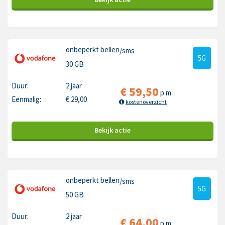
onbeperkt bellen
/sms
5G
30 GB
Duur:
2 jaar
€
59,50
p.m.
Eenmalig:
€
29,00
kostenoverzicht
Bekijk
actie
onbeperkt bellen
/sms
5G
50 GB
Duur:
2 jaar
€
64,00
p.m.