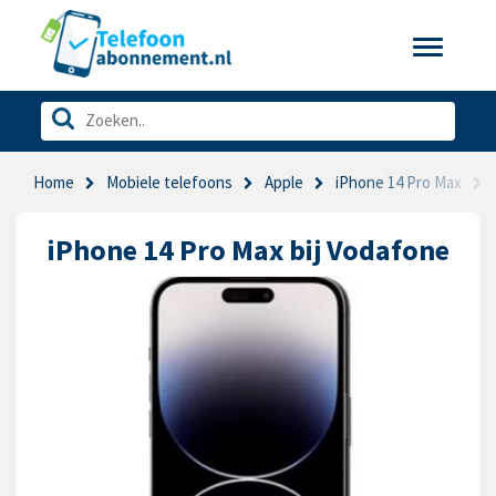
Toggle
navigatio
Home
Mobiele telefoons
Apple
iPhone 14 Pro Max
iPhone 14 Pro Max bij Vodafone