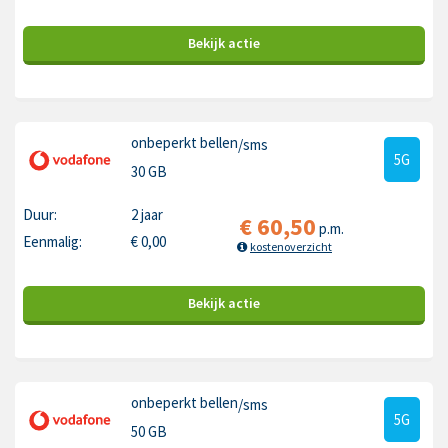
Bekijk
actie
onbeperkt bellen
/sms
5G
30 GB
Duur:
2 jaar
€
60,50
p.m.
Eenmalig:
€
0,00
kostenoverzicht
Bekijk
actie
onbeperkt bellen
/sms
5G
50 GB