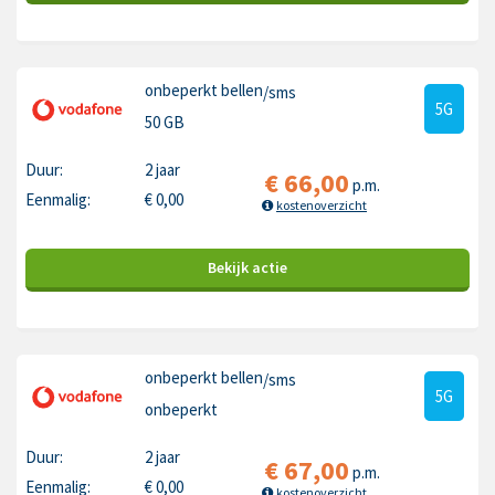
onbeperkt bellen
/sms
5G
50 GB
Duur:
2 jaar
€
66,00
p.m.
Eenmalig:
€
0,00
kostenoverzicht
Bekijk
actie
onbeperkt bellen
/sms
5G
onbeperkt
Duur:
2 jaar
€
67,00
p.m.
Eenmalig:
€
0,00
kostenoverzicht