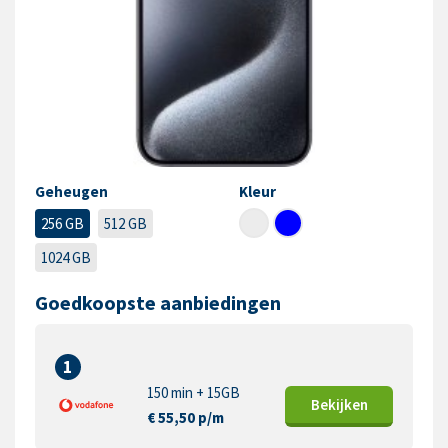
Geheugen
Kleur
256 GB
512 GB
1024 GB
Goedkoopste aanbiedingen
1
150 min + 15GB
Bekijk
en
€ 55,50 p/m