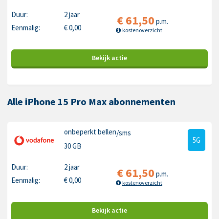
Duur:
2 jaar
€
61,50
p.m.
Eenmalig:
€
0,00
kostenoverzicht
Bekijk
actie
Alle iPhone 15 Pro Max abonnementen
onbeperkt bellen
/sms
5G
30 GB
Duur:
2 jaar
€
61,50
p.m.
Eenmalig:
€
0,00
kostenoverzicht
Bekijk
actie