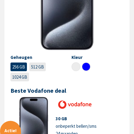
Geheugen
Kleur
256 GB
512 GB
1024 GB
Beste Vodafone deal
30 GB
onbeperkt bellen/sms
Actie!
24 maanden