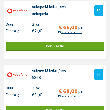
onbeperkt bellen
/sms
5G
onbeperkt
Duur:
2 jaar
€
66,00
p.m.
Eenmalig:
€
24,00
kostenoverzicht
Bekijk
actie
onbeperkt bellen
/sms
5G
50 GB
Duur:
2 jaar
€
68,00
p.m.
Eenmalig:
€
31,00
kostenoverzicht
Bekijk
actie