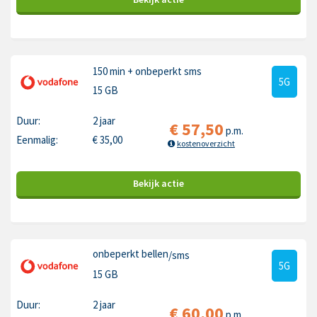
150 min
+ onbeperkt sms
5G
15 GB
Duur:
2 jaar
€
57,50
p.m.
Eenmalig:
€
35,00
kostenoverzicht
Bekijk
actie
onbeperkt bellen
/sms
5G
15 GB
Duur:
2 jaar
€
60,00
p.m.