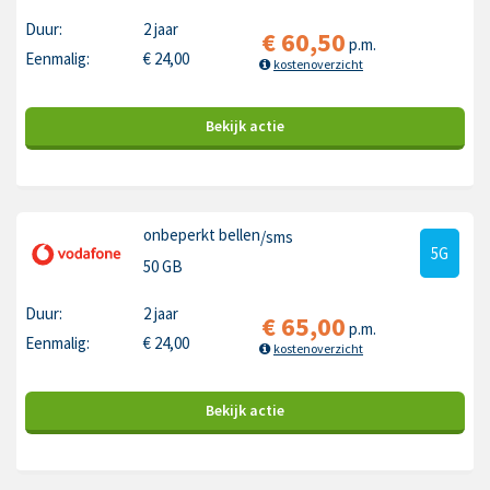
Duur:
2 jaar
€
60,50
p.m.
Eenmalig:
€
24,00
kostenoverzicht
Bekijk
actie
onbeperkt bellen
/sms
5G
50 GB
Duur:
2 jaar
€
65,00
p.m.
Eenmalig:
€
24,00
kostenoverzicht
Bekijk
actie