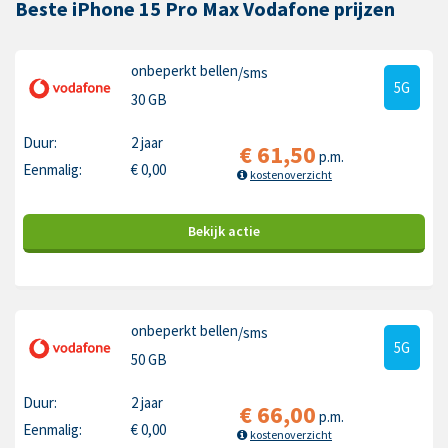
Beste iPhone 15 Pro Max Vodafone prijzen
onbeperkt bellen
/sms
5G
30 GB
Duur:
2 jaar
€
61,50
p.m.
Eenmalig:
€
0,00
kostenoverzicht
Bekijk
actie
onbeperkt bellen
/sms
5G
50 GB
Duur:
2 jaar
€
66,00
p.m.
Eenmalig:
€
0,00
kostenoverzicht