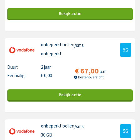
Bekijk
actie
onbeperkt bellen
/sms
5G
onbeperkt
Duur:
2 jaar
€
67,00
p.m.
Eenmalig:
€
0,00
kostenoverzicht
Bekijk
actie
onbeperkt bellen
/sms
5G
30 GB