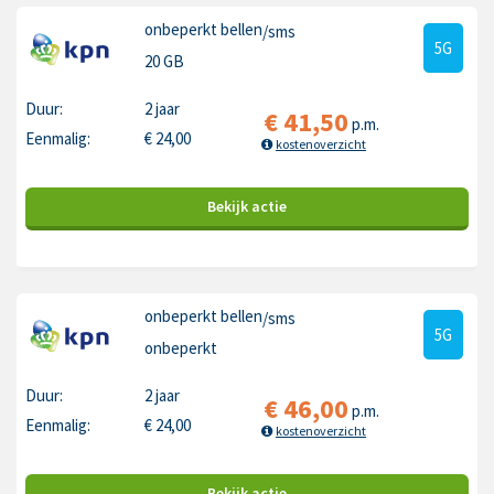
onbeperkt bellen
/sms
5G
20 GB
Duur:
2 jaar
€
41,50
p.m.
Eenmalig:
€
24,00
kostenoverzicht
Bekijk
actie
onbeperkt bellen
/sms
5G
onbeperkt
Duur:
2 jaar
€
46,00
p.m.
Eenmalig:
€
24,00
kostenoverzicht
Bekijk
actie