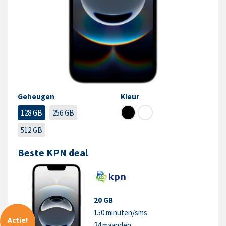
Geheugen
Kleur
128 GB
256 GB
512 GB
Beste KPN deal
20 GB
150 minuten/sms
Actie!
24 maanden