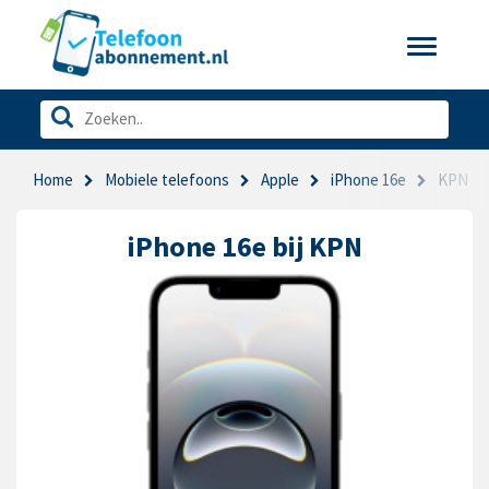
Toggle
navigatio
Home
Mobiele telefoons
Apple
iPhone 16e
KPN
iPhone 16e bij KPN