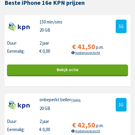
Beste iPhone 16e KPN prijzen
150 min
/sms
5G
20 GB
Duur:
2 jaar
€
41,50
p.m.
Eenmalig:
€
0,00
kostenoverzicht
Bekijk
actie
onbeperkt bellen
/sms
5G
20 GB
Duur:
2 jaar
€
42,50
p.m.
Eenmalig:
€
0,00
kostenoverzicht