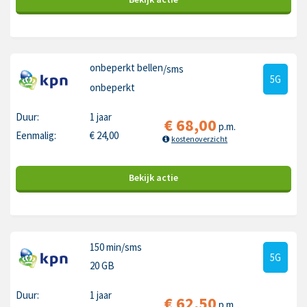
onbeperkt bellen
/sms
5G
onbeperkt
Duur:
1 jaar
€
68,00
p.m.
Eenmalig:
€
24,00
kostenoverzicht
Bekijk
actie
150 min
/sms
5G
20 GB
Duur:
1 jaar
€
62,50
p.m.