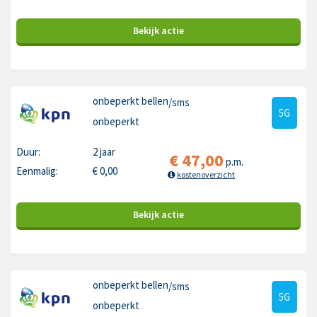
Bekijk
actie
onbeperkt bellen
/sms
5G
onbeperkt
Duur:
2 jaar
€
47,00
p.m.
Eenmalig:
€
0,00
kostenoverzicht
Bekijk
actie
onbeperkt bellen
/sms
5G
onbeperkt