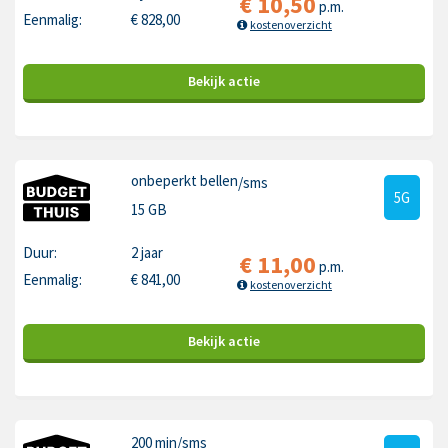
€
10,50
p.m.
Eenmalig:
€
828,00
kostenoverzicht
Bekijk
actie
onbeperkt bellen
/sms
5G
15 GB
Duur:
2 jaar
€
11,00
p.m.
Eenmalig:
€
841,00
kostenoverzicht
Bekijk
actie
200 min
/sms