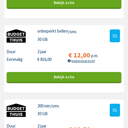
Bekijk
actie
onbeperkt bellen
/sms
5G
30 GB
Duur:
2 jaar
€
12,00
p.m.
Eenmalig:
€
816,00
kostenoverzicht
Bekijk
actie
200 min
/sms
5G
30 GB
Duur:
2 jaar