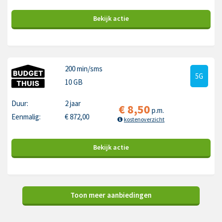
Bekijk
actie
200 min
/sms
5G
10 GB
Duur:
2 jaar
€
8,50
p.m.
Eenmalig:
€
872,00
kostenoverzicht
Bekijk
actie
Toon meer aanbiedingen