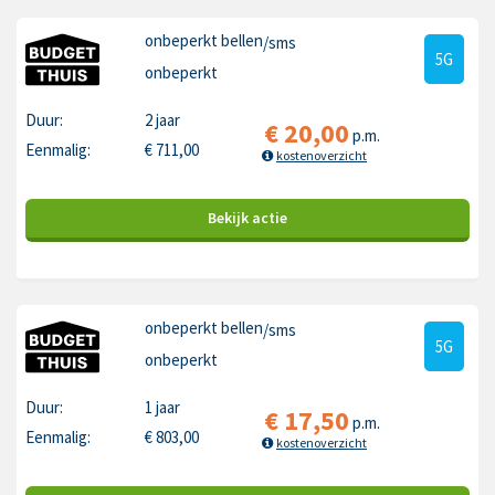
onbeperkt bellen
/sms
5G
onbeperkt
Duur:
2 jaar
€
20,00
p.m.
Eenmalig:
€
711,00
kostenoverzicht
Bekijk
actie
onbeperkt bellen
/sms
5G
onbeperkt
Duur:
1 jaar
€
17,50
p.m.
Eenmalig:
€
803,00
kostenoverzicht