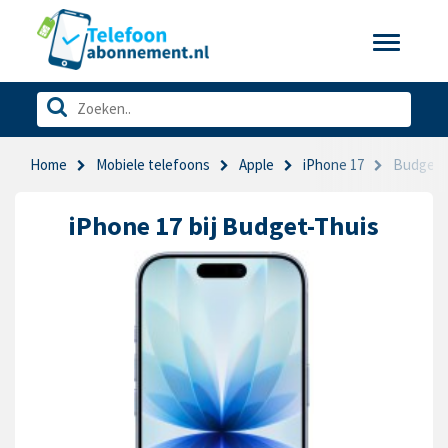
Toggle
navigatio
Home
Mobiele telefoons
Apple
iPhone 17
Budget-
iPhone 17 bij Budget-Thuis