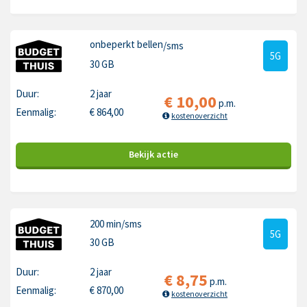
onbeperkt bellen
/sms
5G
30 GB
Duur:
2 jaar
€
10,00
p.m.
Eenmalig:
€
864,00
kostenoverzicht
Bekijk
actie
200 min
/sms
5G
30 GB
Duur:
2 jaar
€
8,75
p.m.
Eenmalig:
€
870,00
kostenoverzicht