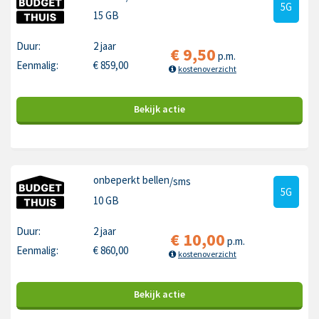
5G
15 GB
Duur:
2 jaar
€
9,50
p.m.
Eenmalig:
€
859,00
kostenoverzicht
Bekijk
actie
onbeperkt bellen
/sms
5G
10 GB
Duur:
2 jaar
€
10,00
p.m.
Eenmalig:
€
860,00
kostenoverzicht
Bekijk
actie