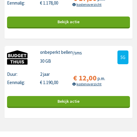
Eenmalig:
€
1.178,00
kostenoverzicht
Bekijk
actie
onbeperkt bellen
/sms
5G
30 GB
Duur:
2 jaar
€
12,00
p.m.
Eenmalig:
€
1.190,00
kostenoverzicht
Bekijk
actie