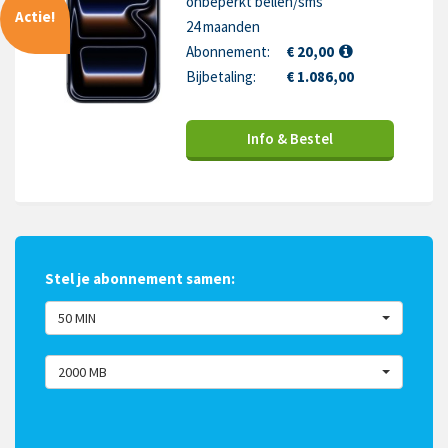
onbeperkt bellen/sms
Actie!
24 maanden
Abonnement:
€ 20,00
Bijbetaling:
€ 1.086,00
Info & Bestel
Stel je abonnement samen:
50 MIN
2000 MB