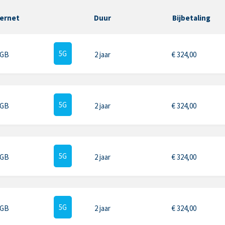
ternet
Duur
Bijbetaling
5G
 GB
2 jaar
€
324,00
5G
 GB
2 jaar
€
324,00
5G
 GB
2 jaar
€
324,00
5G
 GB
2 jaar
€
324,00