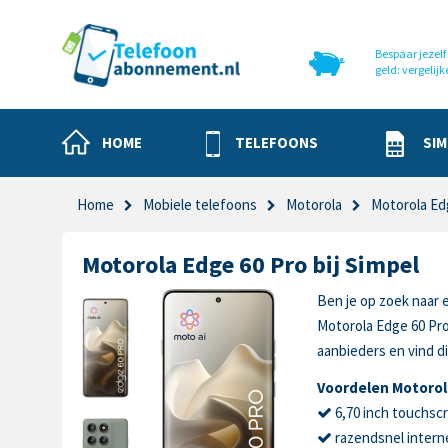
Bespaar jezelf 
geld: vergelijk
HOME
TELEFOONS
SIM
Home
Mobiele telefoons
Motorola
Motorola Ed
Motorola Edge 60 Pro bij Simpel
Ben je op zoek naar e
Motorola Edge 60 Pr
aanbieders en vind di
Voordelen Motorol
6,70 inch touchsc
razendsnel intern