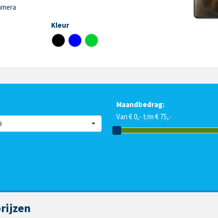
amera
Kleur
Maandbedrag:
Van € 0,- t/m € 75,-
B
rijzen