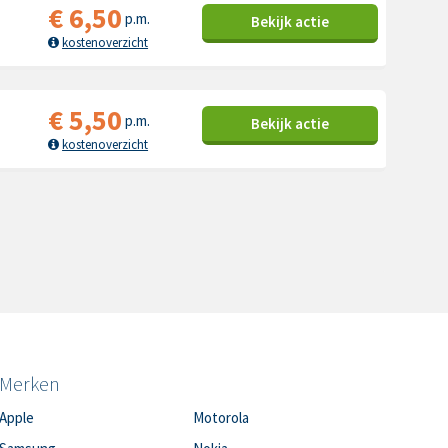
€
6,50
p.m.
Bekijk
actie
kostenoverzicht
€
5,50
p.m.
Bekijk
actie
kostenoverzicht
Merken
Apple
Motorola