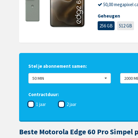
50,00 megapixel c
Geheugen
256 GB
512 GB
Stel je abonnement samen:
50 MIN
2000 M
Contractduur:
1 jaar
2 jaar
Beste Motorola Edge 60 Pro Simpel p