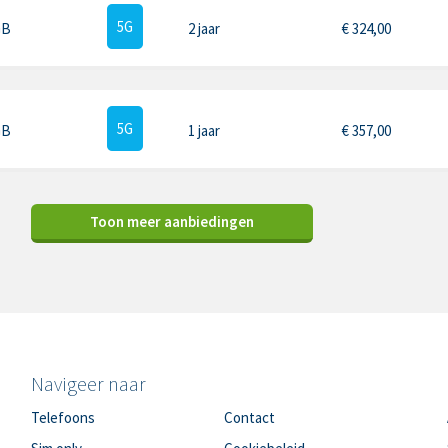
5G
GB
2 jaar
€
324,00
5G
GB
1 jaar
€
357,00
Toon meer aanbiedingen
Navigeer naar
Telefoons
Contact