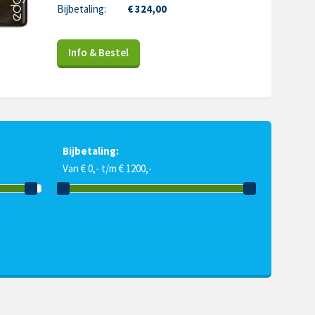
Bijbetaling:
€ 324,00
Info & Bestel
Bijbetaling:
Van € 0,- t/m € 1200,-