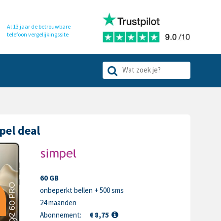
Al 13 jaar de betrouwbare
telefoon
vergelijkingssite
pel deal
60 GB
onbeperkt bellen + 500 sms
24 maanden
Abonnement:
€ 8,75