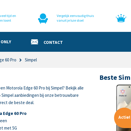
veel tijd en
Vergelijk eenvoudig thuis
en loont
vanuit je luie stoel
 ONLY
CONTACT
ge 60 Pro
Simpel
Beste Sim
en Motorola Edge 60 Pro bij Simpel? Bekijk alle
o Simpel aanbiedingen bij onze betrouwbare
rect de beste deal.
a Edge 60 Pro
Actie!
reen
et met 5G