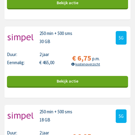
Bekijk
actie
250 min
+ 500 sms
5G
30 GB
Duur:
2 jaar
€
6,75
p.m.
Eenmalig:
€
465,00
kostenoverzicht
Bekijk
actie
250 min
+ 500 sms
5G
18 GB
Duur:
2 jaar