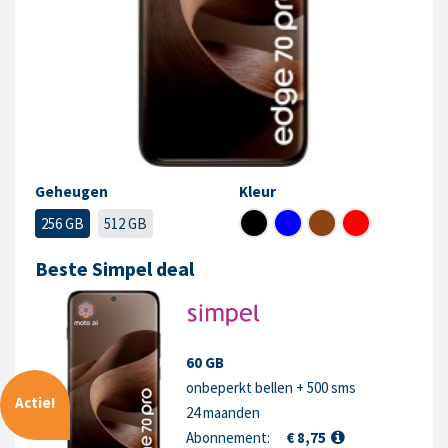
Geheugen
Kleur
256 GB
512 GB
Beste Simpel deal
60 GB
onbeperkt bellen + 500 sms
Actie!
24 maanden
Abonnement:
€ 8,75