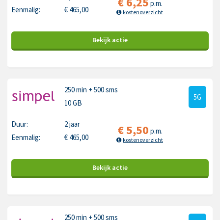
€
6,25
p.m.
Eenmalig:
€
465,00
kostenoverzicht
Bekijk
actie
250 min
+ 500 sms
5G
10 GB
Duur:
2 jaar
€
5,50
p.m.
Eenmalig:
€
465,00
kostenoverzicht
Bekijk
actie
250 min
+ 500 sms