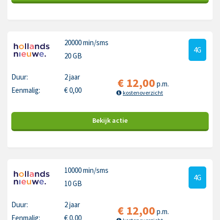
20000 min
/sms
4G
20 GB
Duur:
2 jaar
€
12,00
p.m.
Eenmalig:
€
0,00
kostenoverzicht
Bekijk
actie
10000 min
/sms
4G
10 GB
Duur:
2 jaar
€
12,00
p.m.
Eenmalig:
€
0,00