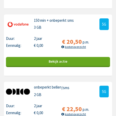
150 min
+ onbeperkt sms
5G
3 GB
Duur:
2 jaar
€
20,50
p.m.
Eenmalig:
€
0,00
kostenoverzicht
Bekijk
actie
onbeperkt bellen
/sms
5G
2 GB
Duur:
2 jaar
€
22,50
p.m.
Eenmalig:
€
0,00
kostenoverzicht