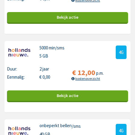
kostenoverzicht
Bekijk
actie
5000 min
/sms
4G
5 GB
Duur:
2 jaar
€
12,00
p.m.
Eenmalig:
€
0,00
kostenoverzicht
Bekijk
actie
onbeperkt bellen
/sms
4G
40 GB