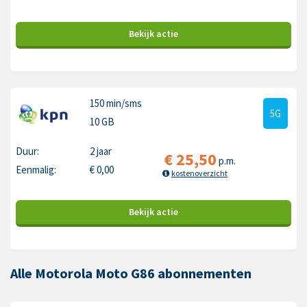
Bekijk
actie
150 min
/sms
5G
10 GB
Duur:
2 jaar
€
25,50
p.m.
Eenmalig:
€
0,00
kostenoverzicht
Bekijk
actie
Alle Motorola Moto G86 abonnementen