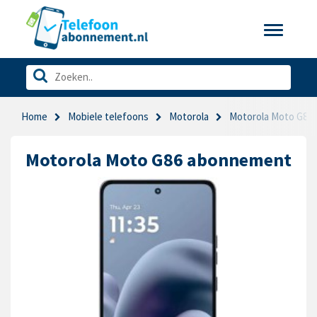
Toggle
navigatio
Home
Mobiele telefoons
Motorola
Motorola Moto G86
Motorola Moto G86 abonnement