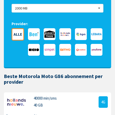
2000 MB
Provider:
ALLE
Beste Motorola Moto G86 abonnement per
provider
40000 min
/sms
4G
40 GB