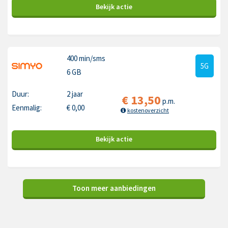
Bekijk
actie
400 min
/sms
5G
6 GB
Duur:
2 jaar
€
13,50
p.m.
Eenmalig:
€
0,00
kostenoverzicht
Bekijk
actie
Toon meer aanbiedingen