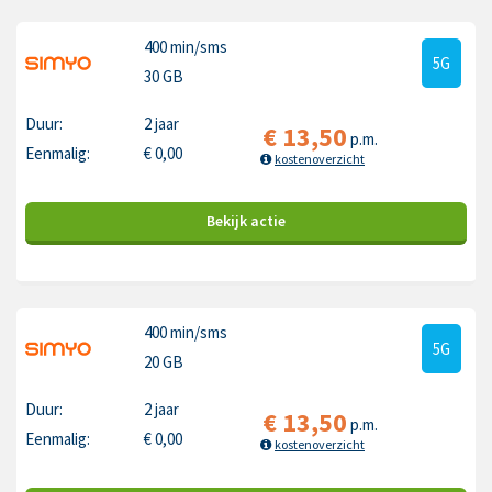
400 min
/sms
5G
30 GB
Duur:
2 jaar
€
13,50
p.m.
Eenmalig:
€
0,00
kostenoverzicht
Bekijk
actie
400 min
/sms
5G
20 GB
Duur:
2 jaar
€
13,50
p.m.
Eenmalig:
€
0,00
kostenoverzicht