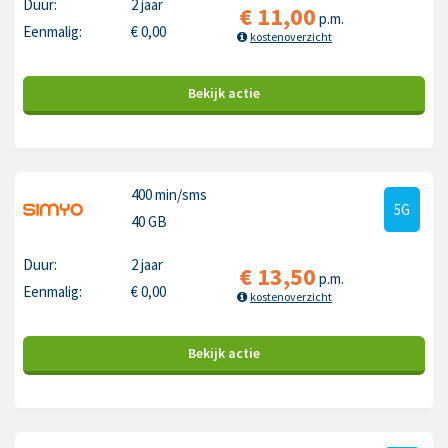
Duur:
2 jaar
€
11,00
p.m.
Eenmalig:
€
0,00
kostenoverzicht
Bekijk
actie
400 min
/sms
5G
40 GB
Duur:
2 jaar
€
13,50
p.m.
Eenmalig:
€
0,00
kostenoverzicht
Bekijk
actie