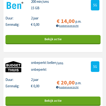
200 min
/sms
5G
15 GB
Duur:
2 jaar
€
14,00
p.m.
Eenmalig:
€
0,00
kostenoverzicht
Bekijk
actie
onbeperkt bellen
/sms
5G
onbeperkt
Duur:
2 jaar
€
20,00
p.m.
Eenmalig:
€
0,00
kostenoverzicht
Bekijk
actie