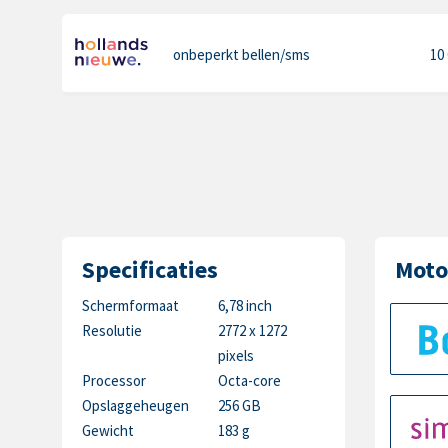
onbeperkt bellen
/sms
10
Specificaties
Moto
Schermformaat
6,78 inch
Resolutie
2772 x 1272
pixels
Processor
Octa-core
Opslaggeheugen
256 GB
Gewicht
183 g