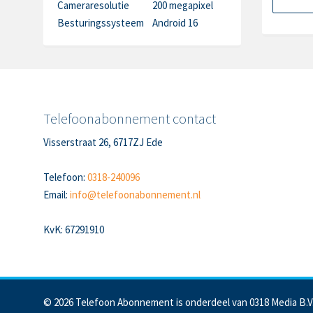
Cameraresolutie
200 megapixel
Besturingssysteem
Android 16
Telefoonabonnement contact
Visserstraat 26, 6717ZJ Ede
Telefoon:
0318-240096
Email:
info@telefoonabonnement.nl
KvK: 67291910
© 2026 Telefoon Abonnement is onderdeel van 0318 Media B.V