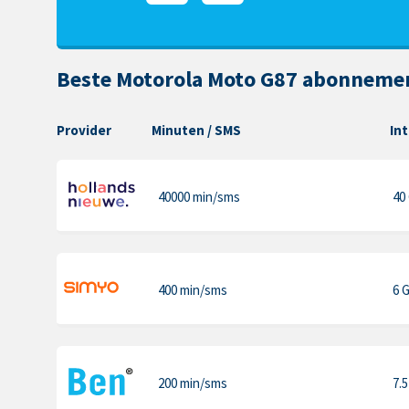
Beste Motorola Moto G87 abonnemen
Provider
Minuten
/ SMS
In
40000 min
/sms
40
400 min
/sms
6 
200 min
/sms
7.