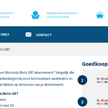
veel tijd en
Vergelijk eenvoudig thuis
en loont
vanuit je luie stoel
 ONLY
CONTACT
to G87
Goedkoop
een Motorola Moto G87 abonnement? Vergelijk alle
anbiedingen bij onze betrouwbare aanbieders en
1
e klikken op de kosten van je abonnement.
a Moto G87
reen
2
et met 5G