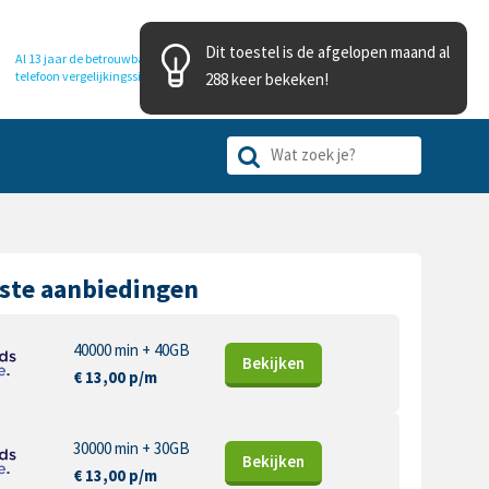
Dit toestel is de afgelopen maand al
Al 13 jaar de betrouwbare
telefoon
vergelijkingssite
288 keer bekeken!
ste aanbiedingen
40000 min + 40GB
Bekijk
en
€ 13,00 p/m
30000 min + 30GB
Bekijk
en
€ 13,00 p/m