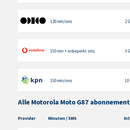
120 min
/sms
2 
150 min
+ onbeperkt sms
3 
150 min
/sms
10
Alle Motorola Moto G87 abonnemen
Provider
Minuten
/ SMS
In