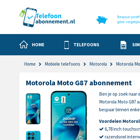
Bespaar jezelf 
geld: vergelijk
HOME
TELEFOONS
SIM
Home
Mobiele telefoons
Motorola
Motorola Mo
Motorola Moto G87 abonnement
Ben je op zoek naar 
Motorola Moto G87 a
bespaar binnen enkel
Voordelen Motorol
6,78 inch touchsc
razendsnel intern