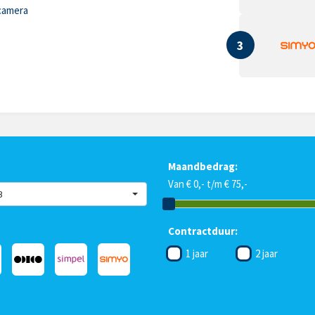
camera
3
Maandbedrag:
Van € 0,- t/m € 75,-
B
Contractduur:
1 jaar
2 jaar