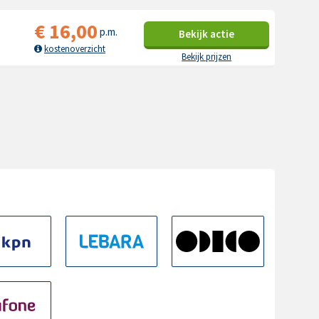
€
16,00
p.m.
Bekijk
actie
kostenoverzicht
Bekijk prijzen