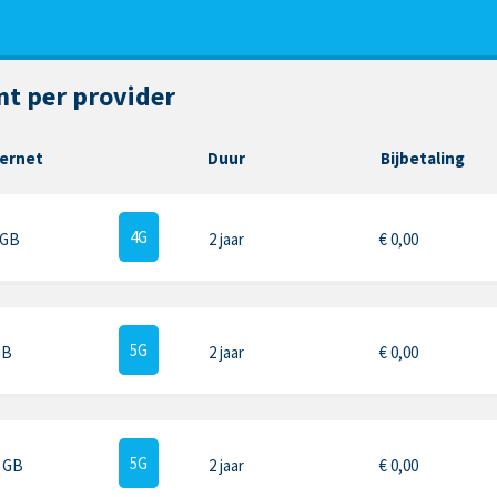
t per provider
ternet
Duur
Bijbetaling
4G
 GB
2 jaar
€
0,00
5G
GB
2 jaar
€
0,00
5G
5 GB
2 jaar
€
0,00