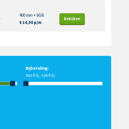
400 min + 6GB
Bekijk
en
€ 14,50 p/m
Bijbetaling:
Van € 0,- t/m € 0,-