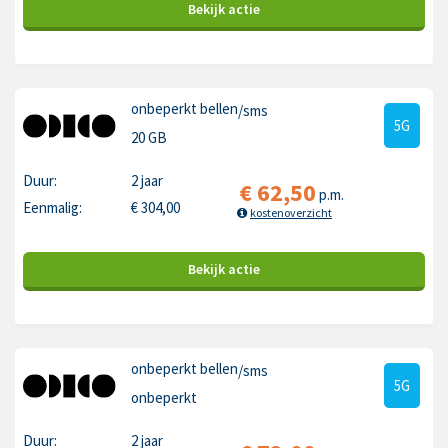
Bekijk
actie
onbeperkt bellen
/sms
5G
20 GB
Duur:
2 jaar
€
62,50
p.m.
Eenmalig:
€
304,00
kostenoverzicht
Bekijk
actie
onbeperkt bellen
/sms
5G
onbeperkt
Duur:
2 jaar