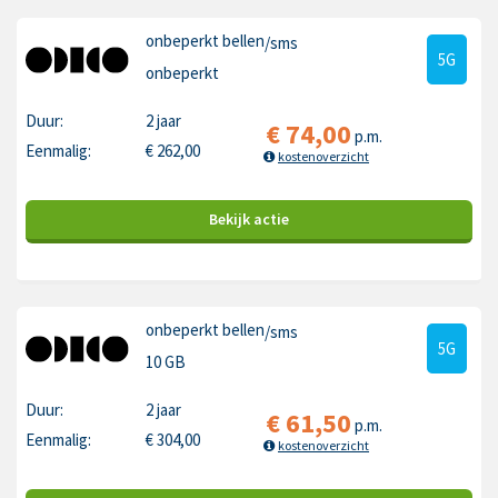
onbeperkt bellen
/sms
5G
onbeperkt
Duur:
2 jaar
€
74,00
p.m.
Eenmalig:
€
262,00
kostenoverzicht
Bekijk
actie
onbeperkt bellen
/sms
5G
10 GB
Duur:
2 jaar
€
61,50
p.m.
Eenmalig:
€
304,00
kostenoverzicht