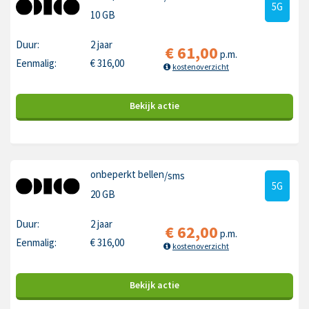
5G
10 GB
Duur:
2 jaar
€
61,00
p.m.
Eenmalig:
€
316,00
kostenoverzicht
Bekijk
actie
onbeperkt bellen
/sms
5G
20 GB
Duur:
2 jaar
€
62,00
p.m.
Eenmalig:
€
316,00
kostenoverzicht
Bekijk
actie