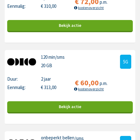
€
72,00
p.m.
Eenmalig:
€
310,00
kostenoverzicht
Bekijk
actie
120 min
/sms
5G
20 GB
Duur:
2 jaar
€
60,00
p.m.
Eenmalig:
€
313,00
kostenoverzicht
Bekijk
actie
onbeperkt bellen
/sms