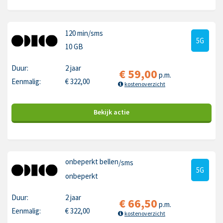
120 min
/sms
5G
10 GB
Duur:
2 jaar
€
59,00
p.m.
Eenmalig:
€
322,00
kostenoverzicht
Bekijk
actie
onbeperkt bellen
/sms
5G
onbeperkt
Duur:
2 jaar
€
66,50
p.m.
Eenmalig:
€
322,00
kostenoverzicht