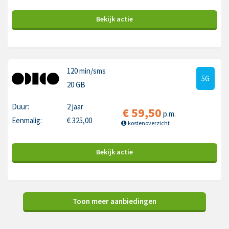
Bekijk
actie
120 min
/sms
5G
20 GB
Duur:
2 jaar
€
59,50
p.m.
Eenmalig:
€
325,00
kostenoverzicht
Bekijk
actie
Toon meer aanbiedingen