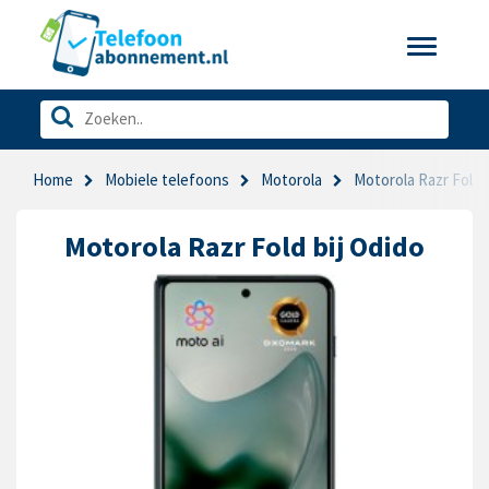
Toggle
navigatio
Home
Mobiele telefoons
Motorola
Motorola Razr Fold
Motorola Razr Fold bij Odido