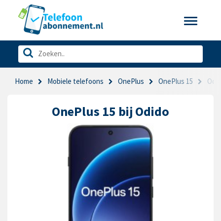
Toggle
navigatio
Home
Mobiele telefoons
OnePlus
OnePlus 15
Odi
OnePlus 15 bij Odido