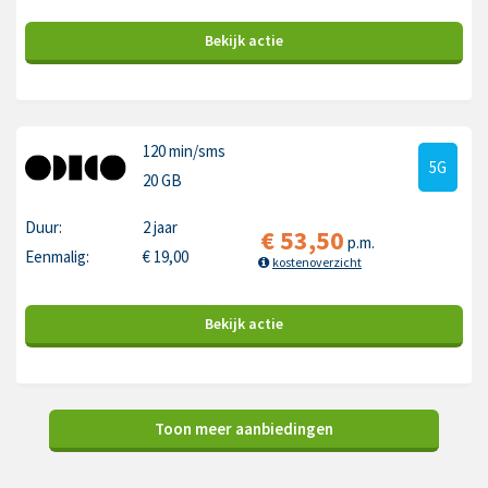
Bekijk
actie
120 min
/sms
5G
20 GB
Duur:
2 jaar
€
53,50
p.m.
Eenmalig:
€
19,00
kostenoverzicht
Bekijk
actie
Toon meer aanbiedingen