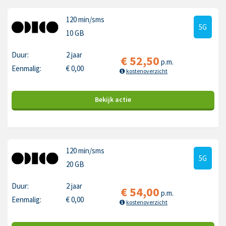
120 min
/sms
5G
10 GB
Duur:
2 jaar
€
52,50
p.m.
Eenmalig:
€
0,00
kostenoverzicht
Bekijk
actie
120 min
/sms
5G
20 GB
Duur:
2 jaar
€
54,00
p.m.
Eenmalig:
€
0,00
kostenoverzicht