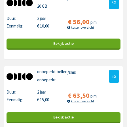
5G
20 GB
Duur:
2 jaar
€
56,00
p.m.
Eenmalig:
€
10,00
kostenoverzicht
Bekijk
actie
onbeperkt bellen
/sms
5G
onbeperkt
Duur:
2 jaar
€
63,50
p.m.
Eenmalig:
€
15,00
kostenoverzicht
Bekijk
actie