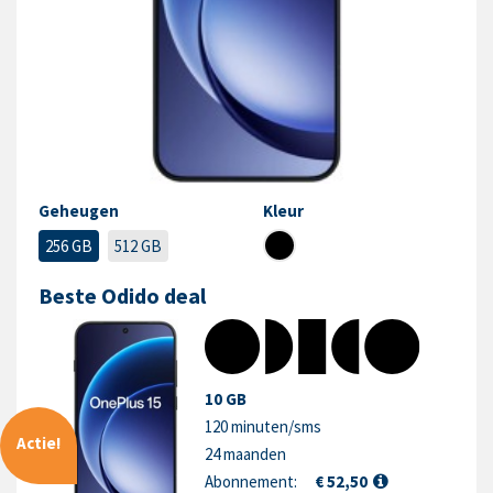
Geheugen
Kleur
256 GB
512 GB
Beste Odido deal
10 GB
120 minuten/sms
Actie!
24 maanden
Abonnement:
€ 52,50