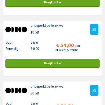
Bekijk
actie
onbeperkt bellen
/sms
5G
10 GB
Duur:
2 jaar
€
54,00
p.m.
Eenmalig:
€
0,00
kostenoverzicht
Bekijk
actie
onbeperkt bellen
/sms
5G
20 GB
Duur:
2 jaar