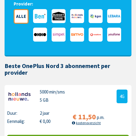
Provider:
ALLE
Beste OnePlus Nord 3 abonnement per
provider
5000 min
/sms
4G
5 GB
Duur:
2 jaar
€
11,50
p.m.
Eenmalig:
€
0,00
kostenoverzicht