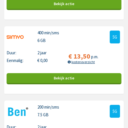
Bekijk
actie
400 min
/sms
5G
6 GB
Duur:
2 jaar
€
13,50
p.m.
Eenmalig:
€
0,00
kostenoverzicht
Bekijk
actie
200 min
/sms
5G
7.5 GB
Duur:
2 jaar