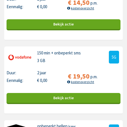
€
14,50
p.m.
Eenmalig:
€
0,00
kostenoverzicht
Bekijk
actie
150 min
+ onbeperkt sms
5G
3 GB
Duur:
2 jaar
€
19,50
p.m.
Eenmalig:
€
0,00
kostenoverzicht
Bekijk
actie
onbeperkt bellen
/sms