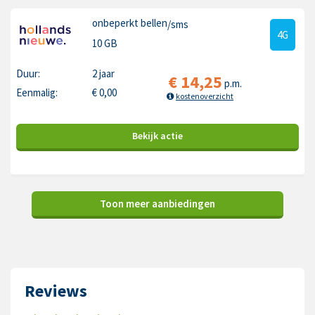
onbeperkt bellen
/sms
4G
10 GB
Duur:
2 jaar
€
14,25
p.m.
Eenmalig:
€
0,00
kostenoverzicht
Bekijk
actie
Toon meer aanbiedingen
Reviews