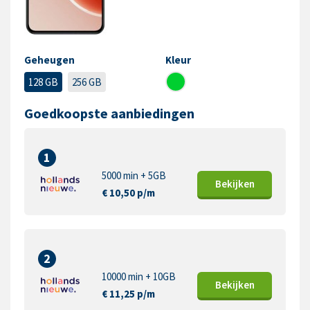
Geheugen
Kleur
128 GB
256 GB
Goedkoopste aanbiedingen
1
5000 min + 5GB
Bekijk
en
€ 10,50 p/m
2
10000 min + 10GB
Bekijk
en
€ 11,25 p/m