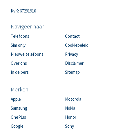
KvK: 67291910
Navigeer naar
Telefoons
Contact
Sim only
Cookiebeleid
Nieuwe telefoons
Privacy
Over ons
Disclaimer
In de pers
Sitemap
Merken
Apple
Motorola
Samsung
Nokia
OnePlus
Honor
Google
Sony