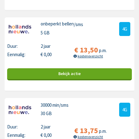
onbeperkt bellen
/sms
4G
5 GB
Duur:
2 jaar
€
13,50
p.m.
Eenmalig:
€
0,00
kostenoverzicht
Bekijk
actie
30000 min
/sms
4G
30 GB
Duur:
2 jaar
€
13,75
p.m.
Eenmalig:
€
0,00
kostenoverzicht