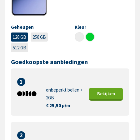
Geheugen
Kleur
128 GB
256 GB
512 GB
Goedkoopste aanbiedingen
1
onbeperkt bellen +
Bekijk
en
2GB
€ 25,50 p/m
2