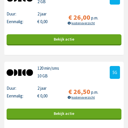
2 GB
Duur:
2 jaar
€
26,00
p.m.
Eenmalig:
€
0,00
kostenoverzicht
Bekijk
actie
120 min
/sms
5G
10 GB
Duur:
2 jaar
€
26,50
p.m.
Eenmalig:
€
0,00
kostenoverzicht
Bekijk
actie