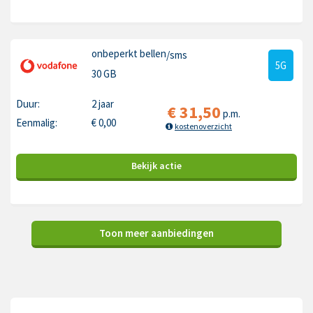
onbeperkt bellen
/sms
5G
30 GB
Duur:
2 jaar
€
31,50
p.m.
Eenmalig:
€
0,00
kostenoverzicht
Bekijk
actie
Toon meer aanbiedingen