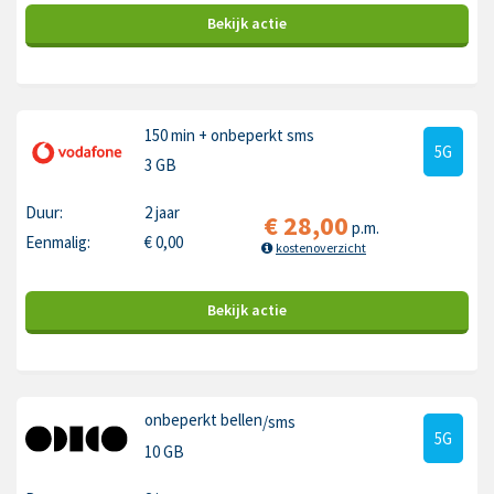
Bekijk
actie
150 min
+ onbeperkt sms
5G
3 GB
Duur:
2 jaar
€
28,00
p.m.
Eenmalig:
€
0,00
kostenoverzicht
Bekijk
actie
onbeperkt bellen
/sms
5G
10 GB