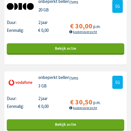
onbeperkt bellen
/sms
5G
20 GB
Duur:
2 jaar
€
30,00
p.m.
Eenmalig:
€
0,00
kostenoverzicht
Bekijk
actie
onbeperkt bellen
/sms
5G
3 GB
Duur:
2 jaar
€
30,50
p.m.
Eenmalig:
€
0,00
kostenoverzicht
Bekijk
actie