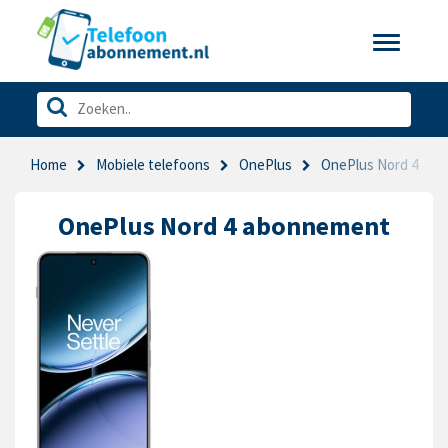
Toggle
navigatio
Home
Mobiele telefoons
OnePlus
OnePlus Nord 4
OnePlus Nord 4 abonnement