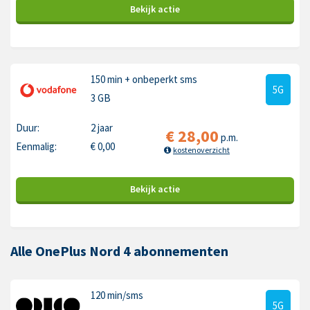
Bekijk
actie
150 min
+ onbeperkt sms
5G
3 GB
Duur:
2 jaar
€
28,00
p.m.
Eenmalig:
€
0,00
kostenoverzicht
Bekijk
actie
Alle OnePlus Nord 4 abonnementen
120 min
/sms
5G