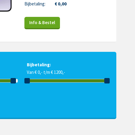
Bijbetaling:
€ 0,00
Info & Bestel
Bijbetaling:
Van € 0,- t/m € 1200,-