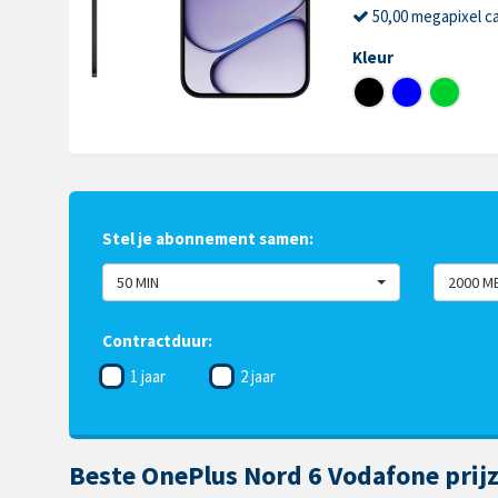
50,00 megapixel c
Kleur
Stel je abonnement samen:
50 MIN
2000 M
Contractduur:
1 jaar
2 jaar
Beste OnePlus Nord 6 Vodafone prij