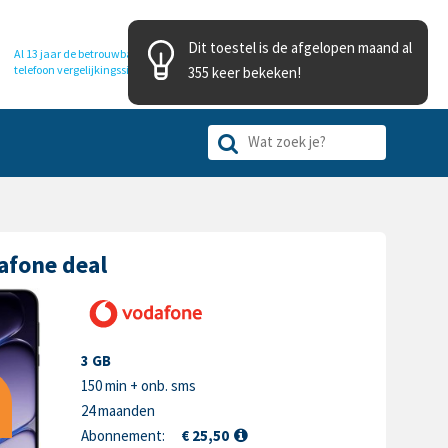
Dit toestel is de afgelopen maand al
Al 13 jaar de betrouwbare
telefoon
vergelijkingssite
355 keer bekeken!
afone deal
3 GB
150 min + onb. sms
24 maanden
Abonnement:
€ 25,50