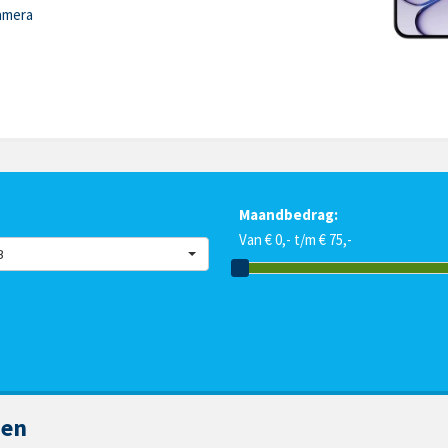
amera
Maandbedrag:
Van € 0,- t/m € 75,-
B
zen