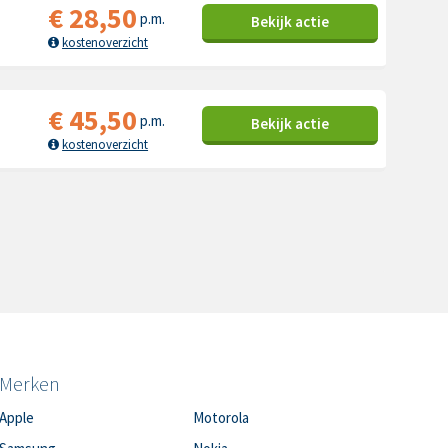
€
28,50
p.m.
Bekijk
actie
kostenoverzicht
€
45,50
p.m.
Bekijk
actie
kostenoverzicht
Merken
Apple
Motorola