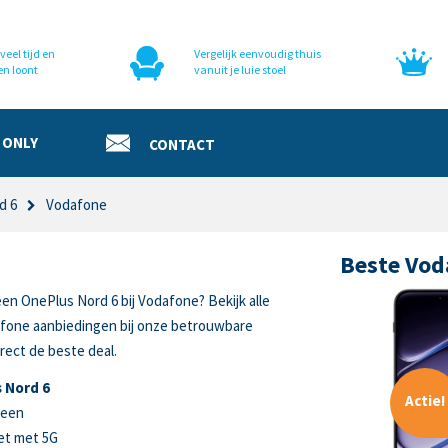
veel tijd en
Vergelijk eenvoudig thuis
en loont
vanuit je luie stoel
 ONLY
CONTACT
d 6
Vodafone
Beste Vod
een OnePlus Nord 6 bij Vodafone? Bekijk alle
fone aanbiedingen bij onze betrouwbare
rect de beste deal.
 Nord 6
Actie!
reen
et met 5G