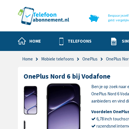
Bespaar jezelf 
geld: vergelijk
HOME
TELEFOONS
SIM
Home
Mobiele telefoons
OnePlus
OnePlus Nor
OnePlus Nord 6 bij Vodafone
Ben je op zoek naar 
OnePlus Nord 6 Voda
aanbieders en vind di
Voordelen OnePlus
6,78 inch touchsc
razendsnel intern