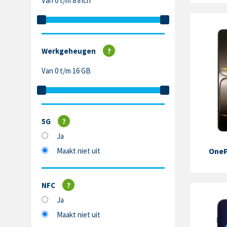
Van 0 t/m 8 inch
Werkgeheugen
?
Van 0 t/m 16 GB
5G
?
Ja
Maakt niet uit
OneP
NFC
?
Ja
Maakt niet uit