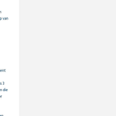
e
n
p van
ment
s 3
n die
or
en