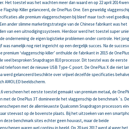
er. Het toestel was het wachten meer dan waard en op 22 april 2014 wer
e Flagship Killer gelanceerd, de OnePlus One. Een geweldig vlaggenschi
ecificaties alle premium vlaggenschepen bij bleef maar toch veel goedko
Een ander slimme marketingstrategie van de Chinese fabrikant was het
llen van een uitnodigingssysteem. Hierdoor werd het toestel super unie
 de onderneming de eigen logistieke problemen onder controle. Het jon
jf was namelijk nog niet ingericht op een dergelijk succes. Na de succesv
e premium ‘vlaggenschip killer’ onthulde de fabrikant in 2015 de OnePlus
e veel besproken Snapdragon 810 processor. Dit toestel was de eerste
id telefoon met de nieuwe USB Type-C poort. De OnePlus X die niet la
a werd gelanceerd beschikte over vrijwel dezelfde specificaties behalv
inch AMOLED beeldscherm.
16 verscheen het eerste toestel gemaakt van premium metaal, de OnePlu
n met de OnePlus 3T domineerde het vlaggenschip de benchmark´s. D
genschepen met de allernieuwste Qualcomm Snapdragon processors ein
kaar steevast op de bovenste plaats. Bij het uitzoeken van een smartph
n deze benchmark sites echter geen houvast, maar de beide
enschepen waren wel continu in beeld. Op 20 juni 2017 werd al weer het