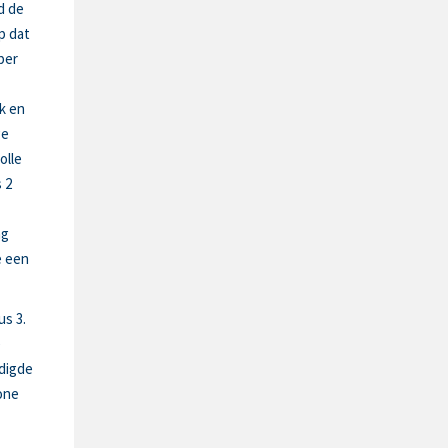
d de
p dat
per
k en
ge
olle
 2
ng
e een
s 3.
e
digde
one