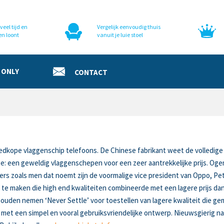
veel tijd en
Vergelijk eenvoudig thuis
en loont
vanuit je luie stoel
 ONLY
CONTACT
edkope vlaggenschip telefoons. De Chinese fabrikant weet de volledige
e: een geweldig vlaggenschepen voor een zeer aantrekkelijke prijs. Ogens
s zoals men dat noemt zijn de voormalige vice president van Oppo, Pete
te maken die high end kwaliteiten combineerde met een lagere prijs d
ouden nemen ‘Never Settle’ voor toestellen van lagere kwaliteit die g
met een simpel en vooral gebruiksvriendelijke ontwerp. Nieuwsgierig na