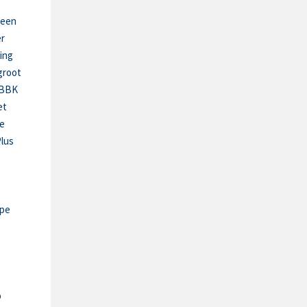
 een
r
ing
groot
t BBK
et
te
lus
e
ope
p