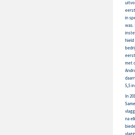
uitvo
eerst
in sp
was. 
inste
hield
bedri
eerst
met d
Andro
daarn
5,5 
In 20
Same
vlag
na el
biede
vlagg