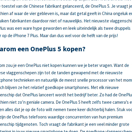
e toestel van de Chinese fabrikant gelanceerd, de OnePlus 5. Je vraagt j
hien af waar de vier gebleven is, maar dat getal geeft in China ongeluk e
iken fabrikanten daardoor niet of nauwelijks. Het nieuwste vlaggenschi
us was een ware hype geworden en leek uiteindelijk als twee druppels
 op de iPhone 7 Plus. Maar dan dus wel voor de helft van de prijs!
arom een OnePlus 5 kopen?
m zou je een OnePlus niet kopen kunnen we je beter vragen. Want de
ese vlaggenschepen zijn tot de tanden gewapend met de nieuwste
phone technieken en natuurlijk de meest snelle processor van het mo
ch blijven ze het relatief goedkope smartphones. Met elk nieuwe
enschip dat OnePlus lanceert wordt het bedrijf beter. Zo had de OnePlu
hien niet zo’n geniale camera. De OnePlus 5 heeft zelfs twee camera’s e
n alles dat je op de foto wilt nemen twee keer dichterbij halen. Stuk vo
zijn de OnePlus telefoons waardige concurrenten van hun premium
enschip tijdgenoten. Toch vraagt de fabrikant je een veel minder grote
stering in jouw nieuwe smartphone te doen. De goedkope vlaggenschep