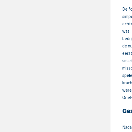
De fo
simpe
echte
was. 
bedri
de nu
eerst
smart
missc
spele
krach
werel
OneP
Ge
Nadat