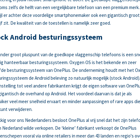
soms zelfs de helft van een vergelijkbare telefoon van een premium merk.
jl er achter deze voordelige smartphonemaker ook een gigantisch groot
jf zit. De kwaliteit van de toestellen is namelijk zeer goed.
ock Android besturingssysteem
nder groot pluspunt van de goedkope vlaggenschip telefoons is een sn
ig hanteerbaar besturingssysteem. Oxygen OS is het bekende en zeer
efde besturingssysteem van OnePlus. De onderneming houdt met het O
ringssysteem de Android beleving zo natuurlijk mogelijk (stock Android).
stelling tot veel andere fabrikanten krijgt de eigen software van OnePl
gigantisch de overhand op Android. Het voordeel daarvan is dat je als
iker veel meer snelheid ervaart en minder aanpassingen of rare apps die
kunt verwijderen.
kig voor ons Nederlanders besloot OnePlus al vrij snel dat het zijn telef
n Nederland wilde verkopen. De ‘kleine’ fabrikant verkoopt de OnePlus
enschepen vooral via online retailers in meer dan 43 landen en regio's ov