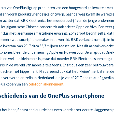
cus van OnePlus ligt op producten van een hoogwaardige kwaliteit met
l en vooral gebruiksvriendelijke ontwerp. Gaande weg kwam de wereld e
r achter dat BBK Electronics het moederbedrijf van de jonge ondernem
Het gigantische Chinese concern zit ook achter Oppo en Vivo. Een zeer 
jf dus met jarenlange smartphone ervaring. Zo’n groot bedrijf zelfs, da
mmer twee smartphone maker in de wereld. BBK verkocht namelijk in h
e kwartaal van 2017 circa 56,7 miljoen toestellen. Met dit aantal verkoch
phones bleef de onderneming Apple en Huawei voor. Je snapt dat OneP
hien wel een klein merk is, maar dat moeder BBK Electronics een mega
r is in de wereld van mobiele telefoons. Er zit dus een zeer betrouwbare
t achter het hippe merk. Niet vreemd ook dat het ‘kleine’ merk al snel d
d veroverde en zelfs in Nederland kun je vanaf 2017 een relatief goedk
lus kopen via een
telefoon abonnement
.
schiedenis van de OnePlus smartphone
 het bedrijf ontstond duurde het even voordat het eerste vlaggenschi