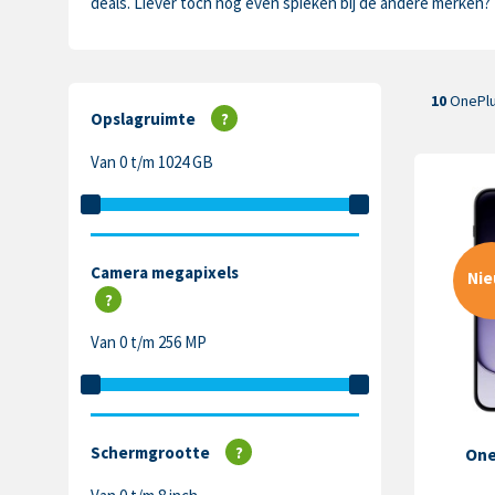
deals. Liever toch nog even spieken bij de andere merken? 
10
OnePlu
Opslagruimte
?
Van 0 t/m 1024 GB
Camera megapixels
Ni
?
Van 0 t/m 256 MP
Schermgrootte
?
One