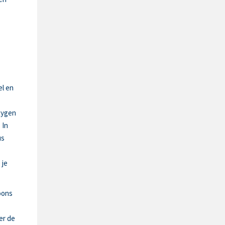
el en
xygen
 In
us
 je
oons
er de