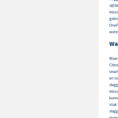
vijfd
missc
gebru
OnePl
water
Wa
Waaro
Chin
smart
en to
vlagg
missc
kunne
stuk 
vlagg
inve