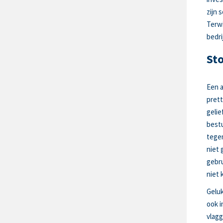
zijn 
Terwi
bedri
St
Een a
prett
geli
bestu
tegen
niet 
gebru
niet 
Geluk
ook i
vlagg