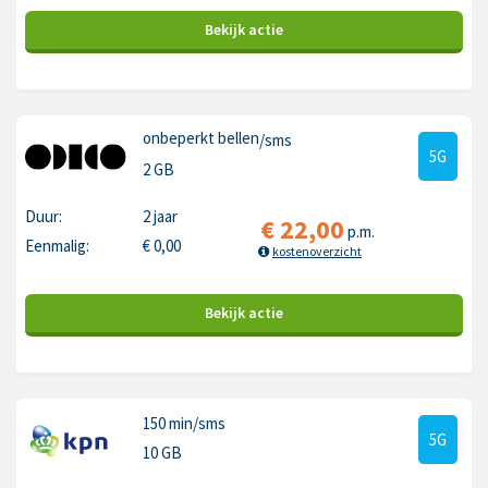
Bekijk
actie
onbeperkt bellen
/sms
5G
2 GB
Duur:
2 jaar
€
22,00
p.m.
Eenmalig:
€
0,00
kostenoverzicht
Bekijk
actie
150 min
/sms
5G
10 GB