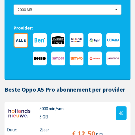
2000 MB
Provider:
ALLE
Beste Oppo A5 Pro abonnement per provider
5000 min
/sms
4G
5 GB
Duur:
2 jaar
€
12,50
p.m.