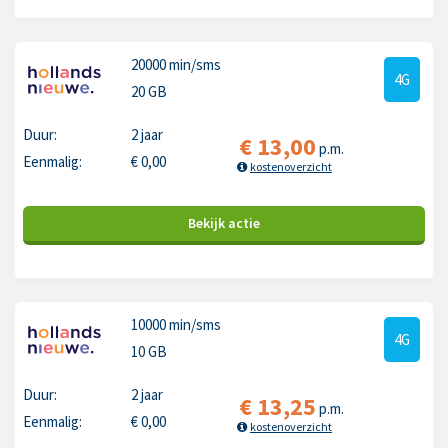
20000 min
/sms
4G
20 GB
Duur:
2 jaar
€
13,00
p.m.
Eenmalig:
€
0,00
kostenoverzicht
Bekijk
actie
10000 min
/sms
4G
10 GB
Duur:
2 jaar
€
13,25
p.m.
Eenmalig:
€
0,00
kostenoverzicht