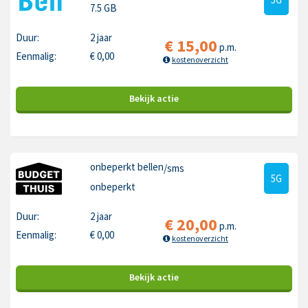
7.5 GB
Duur:
2 jaar
€
15,00
p.m.
Eenmalig:
€
0,00
kostenoverzicht
Bekijk
actie
onbeperkt bellen
/sms
5G
onbeperkt
Duur:
2 jaar
€
20,00
p.m.
Eenmalig:
€
0,00
kostenoverzicht
Bekijk
actie