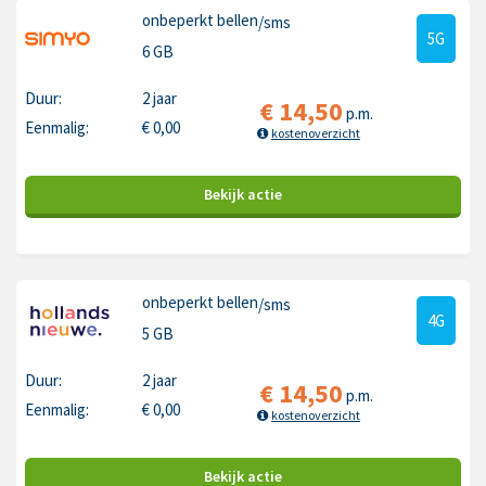
onbeperkt bellen
/sms
5G
6 GB
Duur:
2 jaar
€
14,50
p.m.
Eenmalig:
€
0,00
kostenoverzicht
Bekijk
actie
onbeperkt bellen
/sms
4G
5 GB
Duur:
2 jaar
€
14,50
p.m.
Eenmalig:
€
0,00
kostenoverzicht
Bekijk
actie