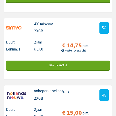
400 min
/sms
5G
20 GB
Duur:
2 jaar
€
14,75
p.m.
Eenmalig:
€
0,00
kostenoverzicht
Bekijk
actie
onbeperkt bellen
/sms
4G
20 GB
Duur:
2 jaar
€
15,00
p.m.