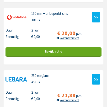
150 min
+ onbeperkt sms
5G
30 GB
Duur:
2 jaar
€
20,00
p.m.
Eenmalig:
€
0,00
kostenoverzicht
Bekijk
actie
250 min
/sms
5G
45 GB
Duur:
2 jaar
€
21,88
p.m.
Eenmalig:
€
0,00
kostenoverzicht