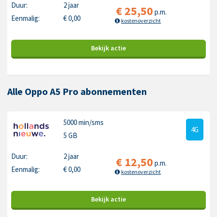
Duur:
2 jaar
€
25,50
p.m.
Eenmalig:
€
0,00
kostenoverzicht
Bekijk
actie
Alle Oppo A5 Pro abonnementen
5000 min
/sms
4G
5 GB
Duur:
2 jaar
€
12,50
p.m.
Eenmalig:
€
0,00
kostenoverzicht
Bekijk
actie