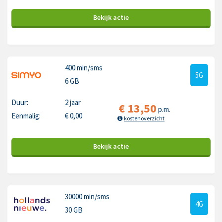
Bekijk
actie
400 min
/sms
5G
6 GB
Duur:
2 jaar
€
13,50
p.m.
Eenmalig:
€
0,00
kostenoverzicht
Bekijk
actie
30000 min
/sms
4G
30 GB