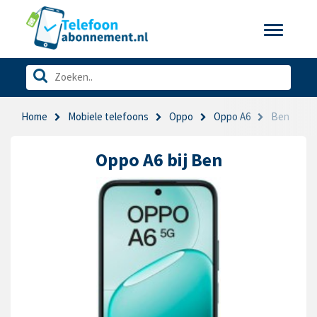
Toggle
navigatio
Home
Mobiele telefoons
Oppo
Oppo A6
Ben
Oppo A6 bij Ben