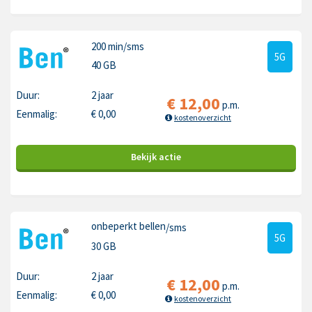
200 min
/sms
5G
40 GB
Duur:
2 jaar
€
12,00
p.m.
Eenmalig:
€
0,00
kostenoverzicht
Bekijk
actie
onbeperkt bellen
/sms
5G
30 GB
Duur:
2 jaar
€
12,00
p.m.
Eenmalig:
€
0,00
kostenoverzicht