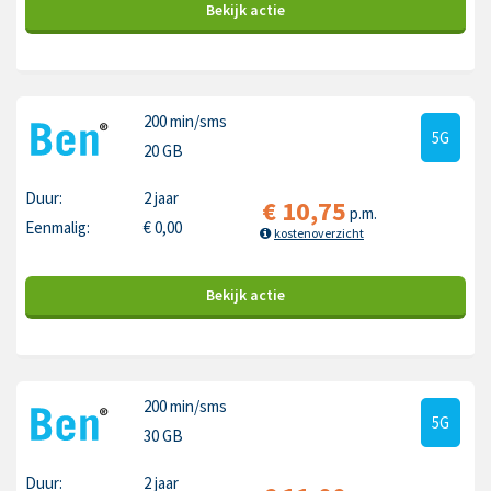
Bekijk
actie
200 min
/sms
5G
20 GB
Duur:
2 jaar
€
10,75
p.m.
Eenmalig:
€
0,00
kostenoverzicht
Bekijk
actie
200 min
/sms
5G
30 GB
Duur:
2 jaar