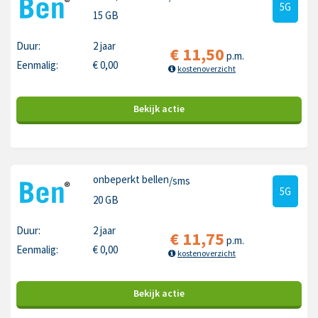
5G
15 GB
Duur:
2 jaar
€
11,50
p.m.
Eenmalig:
€
0,00
kostenoverzicht
Bekijk
actie
onbeperkt bellen
/sms
5G
20 GB
Duur:
2 jaar
€
11,75
p.m.
Eenmalig:
€
0,00
kostenoverzicht
Bekijk
actie