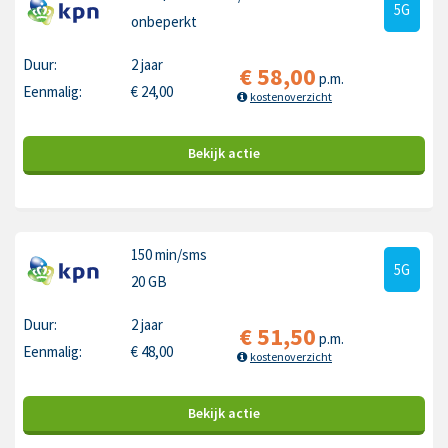
5G
onbeperkt
Duur:
2 jaar
€
58,00
p.m.
Eenmalig:
€
24,00
kostenoverzicht
Bekijk
actie
150 min
/sms
5G
20 GB
Duur:
2 jaar
€
51,50
p.m.
Eenmalig:
€
48,00
kostenoverzicht
Bekijk
actie