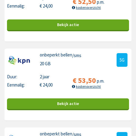
€
52,50
p.m.
Eenmalig:
€
24,00
kostenoverzicht
Bekijk
actie
onbeperkt bellen
/sms
5G
20 GB
Duur:
2 jaar
€
53,50
p.m.
Eenmalig:
€
24,00
kostenoverzicht
Bekijk
actie
onbeperkt bellen
/sms