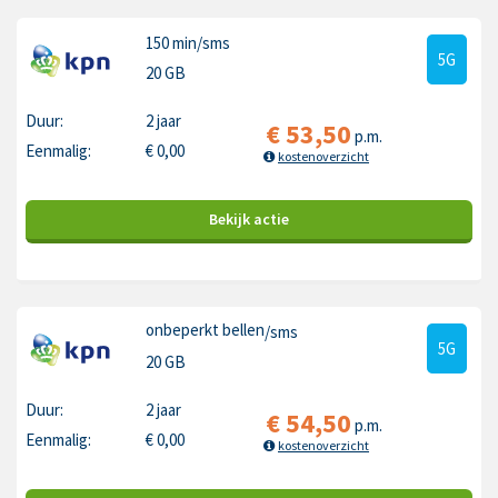
150 min
/sms
5G
20 GB
Duur:
2 jaar
€
53,50
p.m.
Eenmalig:
€
0,00
kostenoverzicht
Bekijk
actie
onbeperkt bellen
/sms
5G
20 GB
Duur:
2 jaar
€
54,50
p.m.
Eenmalig:
€
0,00
kostenoverzicht