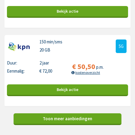
Bekijk
actie
150 min
/sms
5G
20 GB
Duur:
2 jaar
€
50,50
p.m.
Eenmalig:
€
72,00
kostenoverzicht
Bekijk
actie
Toon meer aanbiedingen