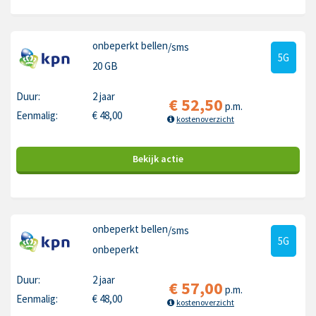
onbeperkt bellen
/sms
5G
20 GB
Duur:
2 jaar
€
52,50
p.m.
Eenmalig:
€
48,00
kostenoverzicht
Bekijk
actie
onbeperkt bellen
/sms
5G
onbeperkt
Duur:
2 jaar
€
57,00
p.m.
Eenmalig:
€
48,00
kostenoverzicht