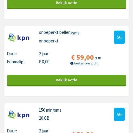
Bekijk
actie
onbeperkt bellen
/sms
5G
onbeperkt
Duur:
2 jaar
€
59,00
p.m.
Eenmalig:
€
0,00
kostenoverzicht
Bekijk
actie
150 min
/sms
5G
20 GB
Duur:
2 jaar