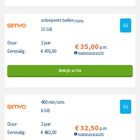
onbeperkt bellen
/sms
5G
15 GB
Duur:
2 jaar
€
35,00
p.m.
Eenmalig:
€
476,00
kostenoverzicht
Bekijk
actie
400 min
/sms
5G
6 GB
Duur:
2 jaar
€
32,50
p.m.
Eenmalig:
€
482,00
kostenoverzicht