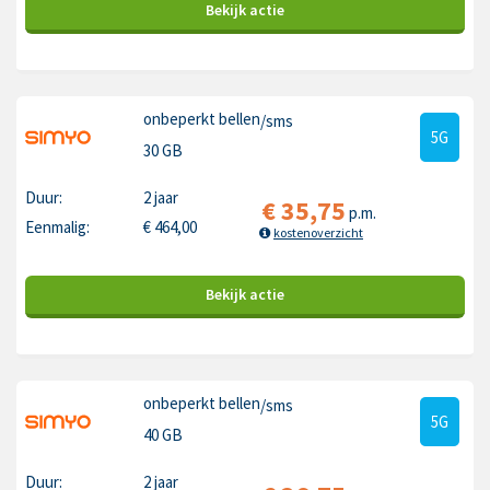
Bekijk
actie
onbeperkt bellen
/sms
5G
30 GB
Duur:
2 jaar
€
35,75
p.m.
Eenmalig:
€
464,00
kostenoverzicht
Bekijk
actie
onbeperkt bellen
/sms
5G
40 GB
Duur:
2 jaar