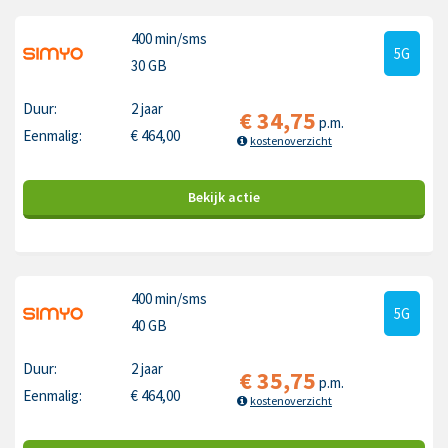
400 min
/sms
5G
30 GB
Duur:
2 jaar
€
34,75
p.m.
Eenmalig:
€
464,00
kostenoverzicht
Bekijk
actie
400 min
/sms
5G
40 GB
Duur:
2 jaar
€
35,75
p.m.
Eenmalig:
€
464,00
kostenoverzicht