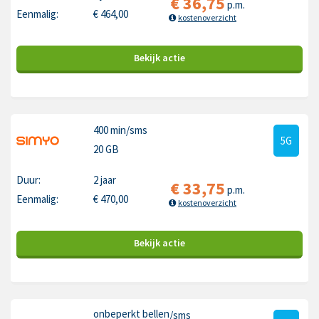
€
36,75
p.m.
Eenmalig:
€
464,00
kostenoverzicht
Bekijk
actie
400 min
/sms
5G
20 GB
Duur:
2 jaar
€
33,75
p.m.
Eenmalig:
€
470,00
kostenoverzicht
Bekijk
actie
onbeperkt bellen
/sms