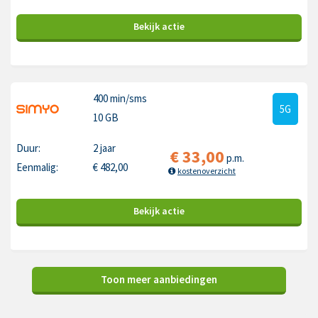
Bekijk
actie
400 min
/sms
5G
10 GB
Duur:
2 jaar
€
33,00
p.m.
Eenmalig:
€
482,00
kostenoverzicht
Bekijk
actie
Toon meer aanbiedingen