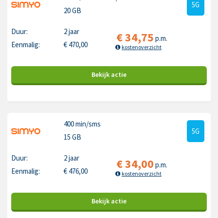
5G
20 GB
Duur:
2 jaar
€
34,75
p.m.
Eenmalig:
€
470,00
kostenoverzicht
Bekijk
actie
400 min
/sms
5G
15 GB
Duur:
2 jaar
€
34,00
p.m.
Eenmalig:
€
476,00
kostenoverzicht
Bekijk
actie