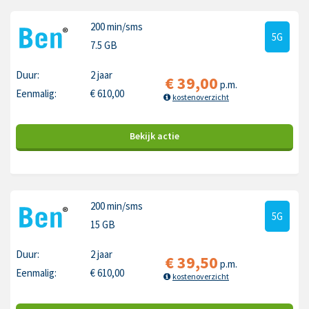
200 min
/sms
5G
7.5 GB
Duur:
2 jaar
€
39,00
p.m.
Eenmalig:
€
610,00
kostenoverzicht
Bekijk
actie
200 min
/sms
5G
15 GB
Duur:
2 jaar
€
39,50
p.m.
Eenmalig:
€
610,00
kostenoverzicht