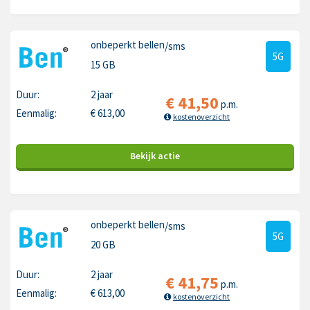
onbeperkt bellen
/sms
5G
15 GB
Duur:
2 jaar
€
41,50
p.m.
Eenmalig:
€
613,00
kostenoverzicht
Bekijk
actie
onbeperkt bellen
/sms
5G
20 GB
Duur:
2 jaar
€
41,75
p.m.
Eenmalig:
€
613,00
kostenoverzicht