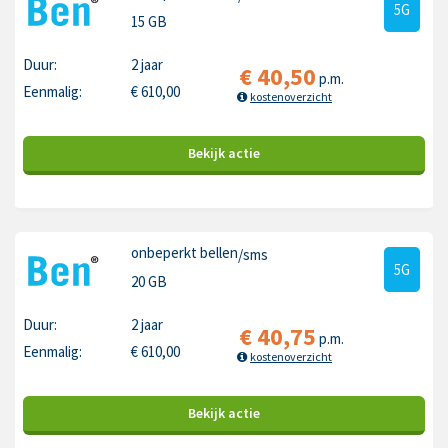
5G
15 GB
Duur:
2 jaar
€
40,50
p.m.
Eenmalig:
€
610,00
kostenoverzicht
Bekijk
actie
onbeperkt bellen
/sms
5G
20 GB
Duur:
2 jaar
€
40,75
p.m.
Eenmalig:
€
610,00
kostenoverzicht
Bekijk
actie