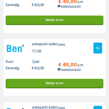
€
40,00
p.m.
Eenmalig:
€
610,00
kostenoverzicht
Bekijk
actie
onbeperkt bellen
/sms
5G
7.5 GB
Duur:
2 jaar
€
40,00
p.m.
Eenmalig:
€
610,00
kostenoverzicht
Bekijk
actie
onbeperkt bellen
/sms