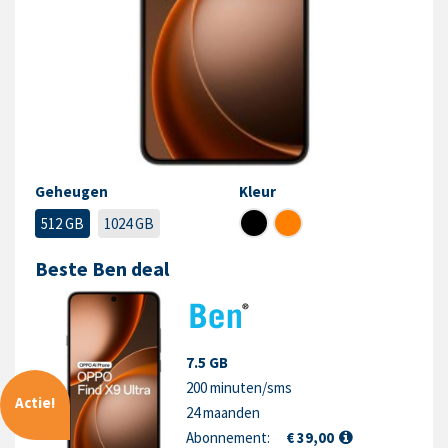
Geheugen
Kleur
512 GB
1024 GB
Beste Ben deal
7.5 GB
200 minuten/sms
Actie!
24 maanden
Abonnement:
€ 39,00