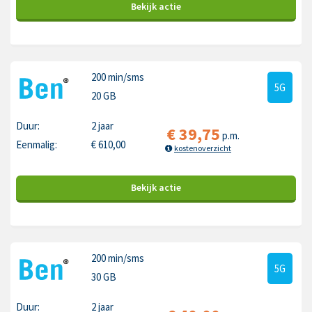
Bekijk
actie
200 min
/sms
5G
20 GB
Duur:
2 jaar
€
39,75
p.m.
Eenmalig:
€
610,00
kostenoverzicht
Bekijk
actie
200 min
/sms
5G
30 GB
Duur:
2 jaar