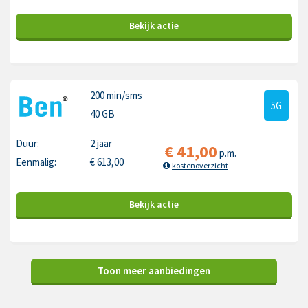
Bekijk
actie
200 min
/sms
5G
40 GB
Duur:
2 jaar
€
41,00
p.m.
Eenmalig:
€
613,00
kostenoverzicht
Bekijk
actie
Toon meer aanbiedingen