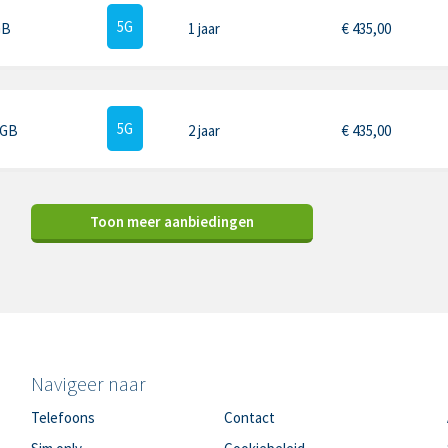
5G
GB
1 jaar
€
435,00
5G
 GB
2 jaar
€
435,00
Toon meer aanbiedingen
Navigeer naar
Telefoons
Contact