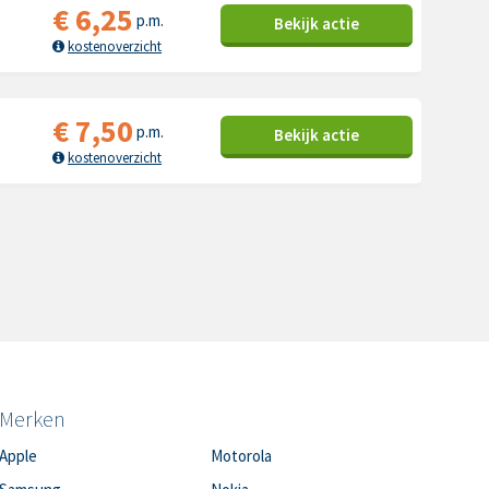
€
6,25
p.m.
Bekijk
actie
kostenoverzicht
€
7,50
p.m.
Bekijk
actie
kostenoverzicht
Merken
Apple
Motorola