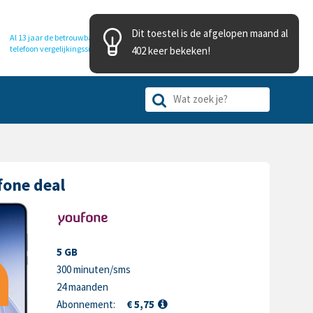
Dit toestel is de afgelopen maand al
Al 13 jaar de betrouwbare
telefoon
vergelijkingssite
402 keer bekeken!
fone deal
5 GB
300 minuten/sms
24 maanden
Abonnement:
€ 5,75