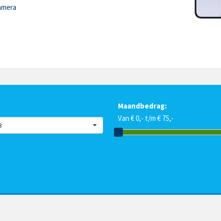
amera
Maandbedrag:
Van € 0,- t/m € 75,-
B