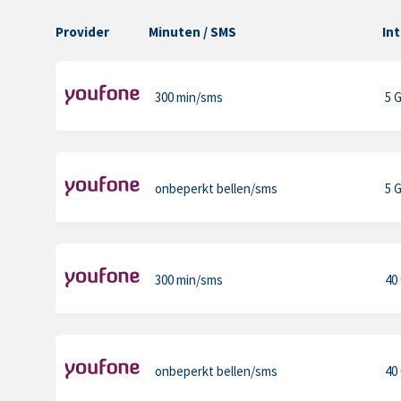
Provider
Minuten
/ SMS
In
300 min
/sms
5 
onbeperkt bellen
/sms
5 
300 min
/sms
40
onbeperkt bellen
/sms
40