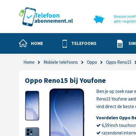
Bespaar jezelf 
geld: vergelijk
HOME
TELEFOONS
SIM
Home
Mobiele telefoons
Oppo
Oppo Reno15
Oppo Reno15 bij Youfone
Ben je op zoek naar 
Reno15 Youfone aanb
vind direct de beste 
Voordelen Oppo R
6,59 inch touchsc
razendsnel intern