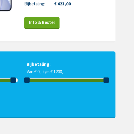
Bijbetaling:
€ 423,00
Info & Bestel
Bijbetaling:
Van € 0,- t/m € 1200,-