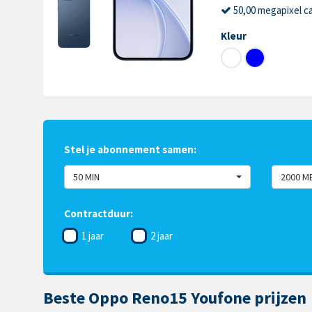
50,00 megapixel c
Kleur
Stel je abonnement samen:
50 MIN
2000 M
Contractduur:
1 jaar
2 jaar
Beste Oppo Reno15 Youfone prijzen