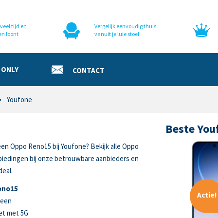
veel tijd en
Vergelijk eenvoudig thuis
en loont
vanuit je luie stoel
 ONLY
CONTACT
Youfone
Beste You
een Oppo Reno15 bij Youfone? Bekijk alle Oppo
iedingen bij onze betrouwbare aanbieders en
deal.
eno15
Actie!
reen
et met 5G