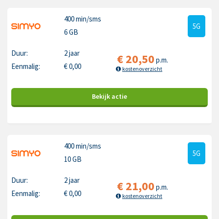
400 min
/sms
5G
6 GB
Duur:
2 jaar
€
20,50
p.m.
Eenmalig:
€
0,00
kostenoverzicht
Bekijk
actie
400 min
/sms
5G
10 GB
Duur:
2 jaar
€
21,00
p.m.
Eenmalig:
€
0,00
kostenoverzicht