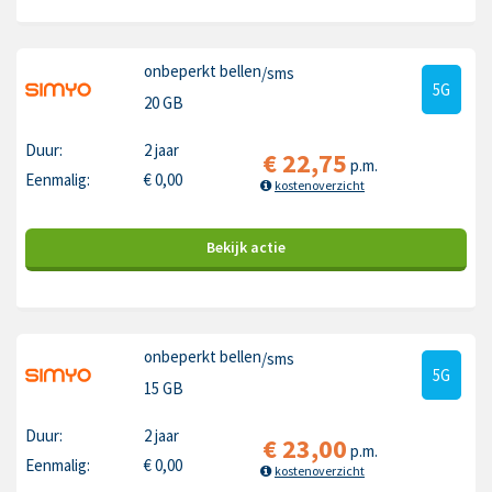
onbeperkt bellen
/sms
5G
20 GB
Duur:
2 jaar
€
22,75
p.m.
Eenmalig:
€
0,00
kostenoverzicht
Bekijk
actie
onbeperkt bellen
/sms
5G
15 GB
Duur:
2 jaar
€
23,00
p.m.
Eenmalig:
€
0,00
kostenoverzicht