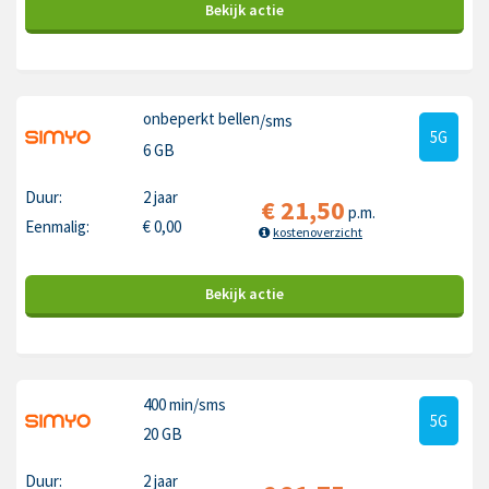
Bekijk
actie
onbeperkt bellen
/sms
5G
6 GB
Duur:
2 jaar
€
21,50
p.m.
Eenmalig:
€
0,00
kostenoverzicht
Bekijk
actie
400 min
/sms
5G
20 GB
Duur:
2 jaar