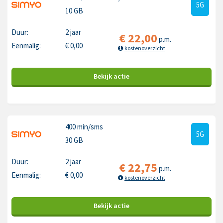
5G
10 GB
Duur:
2 jaar
€
22,00
p.m.
Eenmalig:
€
0,00
kostenoverzicht
Bekijk
actie
400 min
/sms
5G
30 GB
Duur:
2 jaar
€
22,75
p.m.
Eenmalig:
€
0,00
kostenoverzicht
Bekijk
actie