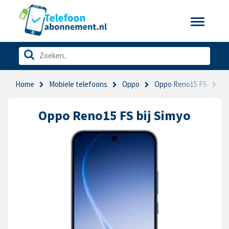
Toggle
navigatio
Home
Mobiele telefoons
Oppo
Oppo Reno15 FS
S
Oppo Reno15 FS bij Simyo