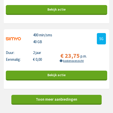
Bekijk
actie
400 min
/sms
5G
40 GB
Duur:
2 jaar
€
23,75
p.m.
Eenmalig:
€
0,00
kostenoverzicht
Bekijk
actie
Toon meer aanbiedingen