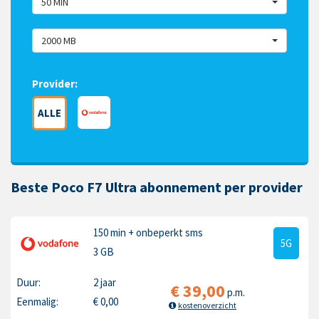
50 MIN
2000 MB
Provider:
ALLE
Beste Poco F7 Ultra abonnement per provider
150 min
+ onbeperkt sms
5G
3 GB
Duur:
2 jaar
€
39,00
p.m.
Eenmalig:
€
0,00
kostenoverzicht