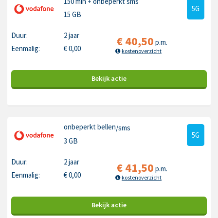
150 min
+ onbeperkt sms
5G
15 GB
Duur:
2 jaar
€
40,50
p.m.
Eenmalig:
€
0,00
kostenoverzicht
Bekijk
actie
onbeperkt bellen
/sms
5G
3 GB
Duur:
2 jaar
€
41,50
p.m.
Eenmalig:
€
0,00
kostenoverzicht
Bekijk
actie