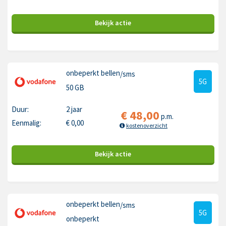
Bekijk
actie
onbeperkt bellen
/sms
5G
50 GB
Duur:
2 jaar
€
48,00
p.m.
Eenmalig:
€
0,00
kostenoverzicht
Bekijk
actie
onbeperkt bellen
/sms
5G
onbeperkt