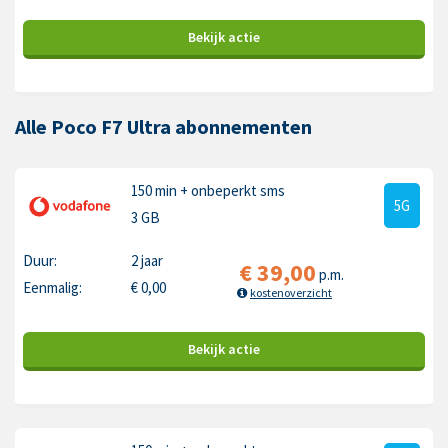
Bekijk
actie
Alle Poco F7 Ultra abonnementen
150 min
+ onbeperkt sms
5G
3 GB
Duur:
2 jaar
€
39,00
p.m.
Eenmalig:
€
0,00
kostenoverzicht
Bekijk
actie