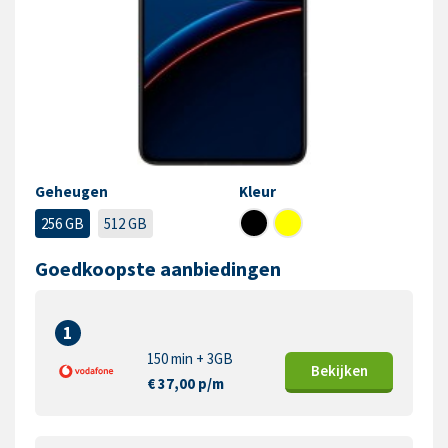
Geheugen
Kleur
256 GB
512 GB
Goedkoopste aanbiedingen
1
150 min + 3GB
Bekijk
en
€ 37,00 p/m