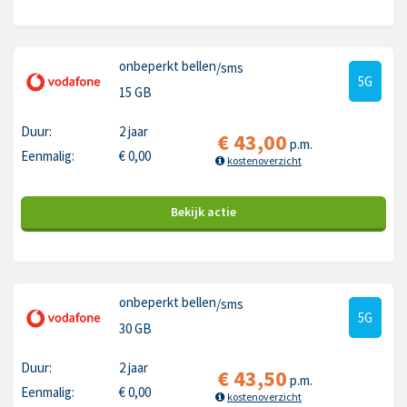
onbeperkt bellen
/sms
5G
15 GB
Duur:
2 jaar
€
43,00
p.m.
Eenmalig:
€
0,00
kostenoverzicht
Bekijk
actie
onbeperkt bellen
/sms
5G
30 GB
Duur:
2 jaar
€
43,50
p.m.
Eenmalig:
€
0,00
kostenoverzicht