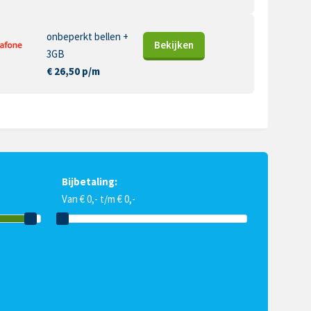
onbeperkt bellen +
Bekijk
en
3GB
€ 26,50 p/m
Bijbetaling:
Van € 0,- t/m € 0,-