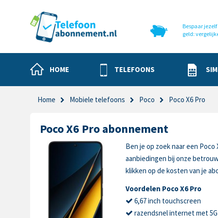
Bespaar jezelf 
geld: vergelijk
HOME
TELEFOONS
SIM
Home
Mobiele telefoons
Poco
Poco X6 Pro
Poco X6 Pro abonnement
Ben je op zoek naar een Poco 
aanbiedingen bij onze betrou
klikken op de kosten van je a
Voordelen Poco X6 Pro
6,67 inch touchscreen
razendsnel internet met 5G