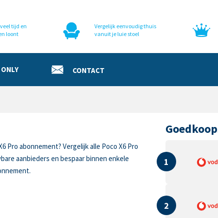
veel tijd en
Vergelijk eenvoudig thuis
en loont
vanuit je luie stoel
 ONLY
CONTACT
Goedkoop
X6 Pro abonnement? Vergelijk alle Poco X6 Pro
wbare aanbieders en bespaar binnen enkele
1
bonnement.
2