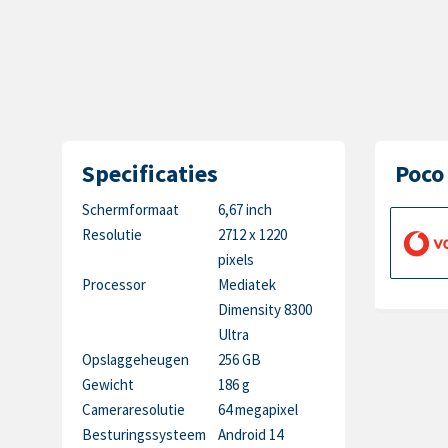
Specificaties
Poco
Schermformaat
6,67 inch
Resolutie
2712 x 1220
pixels
Processor
Mediatek
Dimensity 8300
Ultra
Opslaggeheugen
256 GB
Gewicht
186 g
Cameraresolutie
64 megapixel
Besturingssysteem
Android 14