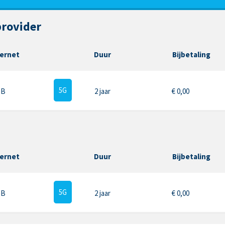
provider
ternet
Duur
Bijbetaling
5G
GB
2 jaar
€
0,00
ternet
Duur
Bijbetaling
5G
GB
2 jaar
€
0,00