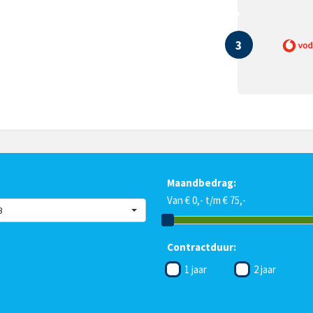
3
Maandbedrag:
Van € 0,- t/m € 75,-
B
Contractduur:
1 jaar
2 jaar