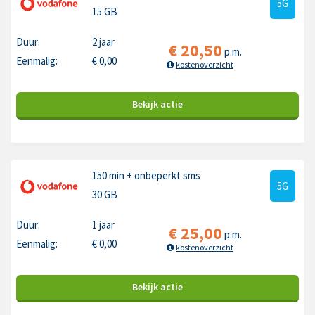
5G
15 GB
Duur:
2 jaar
€
20,50
p.m.
Eenmalig:
€
0,00
kostenoverzicht
Bekijk
actie
150 min
+ onbeperkt sms
5G
30 GB
Duur:
1 jaar
€
25,00
p.m.
Eenmalig:
€
0,00
kostenoverzicht
Bekijk
actie