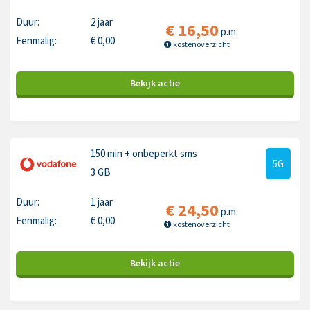
Duur:
2 jaar
€
16,50
p.m.
Eenmalig:
€
0,00
kostenoverzicht
Bekijk
actie
150 min
+ onbeperkt sms
5G
3 GB
Duur:
1 jaar
€
24,50
p.m.
Eenmalig:
€
0,00
kostenoverzicht
Bekijk
actie