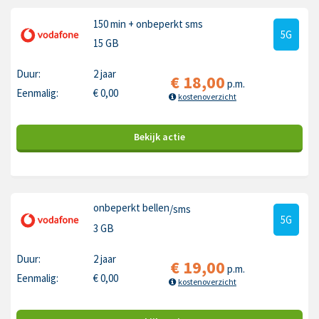
150 min
+ onbeperkt sms
5G
15 GB
Duur:
2 jaar
€
18,00
p.m.
Eenmalig:
€
0,00
kostenoverzicht
Bekijk
actie
onbeperkt bellen
/sms
5G
3 GB
Duur:
2 jaar
€
19,00
p.m.
Eenmalig:
€
0,00
kostenoverzicht