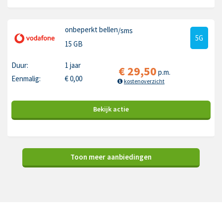
onbeperkt bellen
/sms
5G
15 GB
Duur:
1 jaar
€
29,50
p.m.
Eenmalig:
€
0,00
kostenoverzicht
Bekijk
actie
Toon meer aanbiedingen