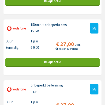
Bekijk
actie
150 min
+ onbeperkt sms
5G
15 GB
Duur:
1 jaar
€
27,00
p.m.
Eenmalig:
€
0,00
kostenoverzicht
Bekijk
actie
onbeperkt bellen
/sms
5G
3 GB
Duur:
1 jaar
€
27,00