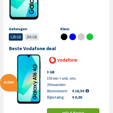
Geheugen
Kleur
128 GB
256 GB
Beste Vodafone deal
3 GB
150 min + onb. sms
Actie!
24 maanden
Abonnement:
€ 16,50
Bijbetaling:
€ 0,00
Info & Bestel