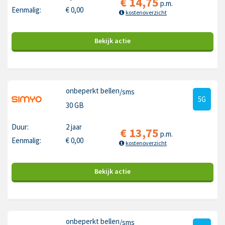
€
14,75
p.m.
Eenmalig:
€
0,00
kostenoverzicht
Bekijk
actie
onbeperkt bellen
/sms
5G
30 GB
Duur:
2 jaar
€
13,75
p.m.
Eenmalig:
€
0,00
kostenoverzicht
Bekijk
actie
onbeperkt bellen
/sms