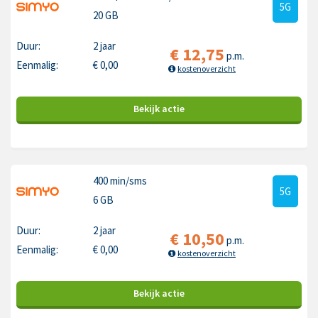
5G
20 GB
Duur:
2 jaar
€
12,75
p.m.
Eenmalig:
€
0,00
kostenoverzicht
Bekijk
actie
400 min
/sms
5G
6 GB
Duur:
2 jaar
€
10,50
p.m.
Eenmalig:
€
0,00
kostenoverzicht
Bekijk
actie