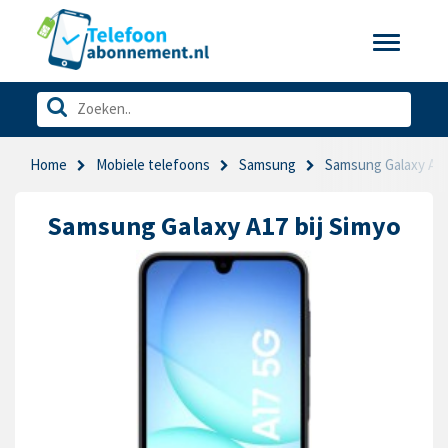
Toggle
navigatio
Home
Mobiele telefoons
Samsung
Samsung Galaxy A1
Samsung Galaxy A17 bij Simyo