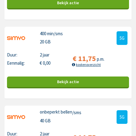
Bekijk
actie
400 min
/sms
5G
20 GB
Duur:
2 jaar
€
11,75
p.m.
Eenmalig:
€
0,00
kostenoverzicht
Bekijk
actie
onbeperkt bellen
/sms
5G
40 GB
Duur:
2 jaar