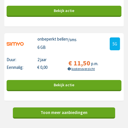
Bekijk
actie
onbeperkt bellen
/sms
5G
6 GB
Duur:
2 jaar
€
11,50
p.m.
Eenmalig:
€
0,00
kostenoverzicht
Bekijk
actie
Toon meer aanbiedingen