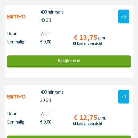
400 min
/sms
5G
40 GB
Duur:
2 jaar
€
13,75
p.m.
Eenmalig:
€
0,00
kostenoverzicht
Bekijk
actie
400 min
/sms
5G
30 GB
Duur:
2 jaar
€
12,75
p.m.
Eenmalig:
€
0,00
kostenoverzicht