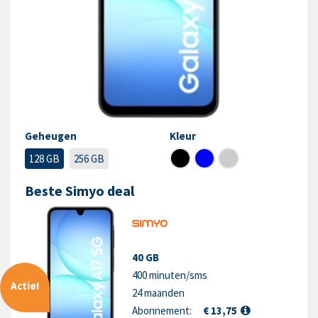
Geheugen
Kleur
128 GB
256 GB
Beste Simyo deal
40 GB
400 minuten/sms
Actie!
24 maanden
Abonnement:
€ 13,75