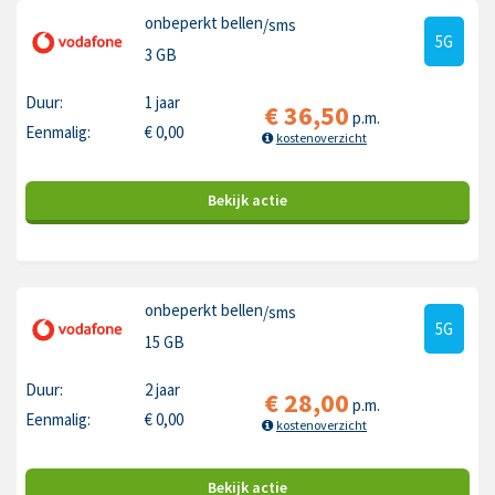
onbeperkt bellen
/sms
5G
3 GB
Duur:
1 jaar
€
36,50
p.m.
Eenmalig:
€
0,00
kostenoverzicht
Bekijk
actie
onbeperkt bellen
/sms
5G
15 GB
Duur:
2 jaar
€
28,00
p.m.
Eenmalig:
€
0,00
kostenoverzicht
Bekijk
actie