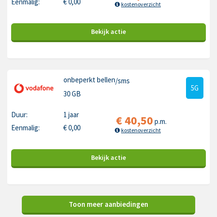
Eenmalig:
€
0,00
kostenoverzicht
Bekijk
actie
onbeperkt bellen
/sms
5G
30 GB
Duur:
1 jaar
€
40,50
p.m.
Eenmalig:
€
0,00
kostenoverzicht
Bekijk
actie
Toon meer aanbiedingen