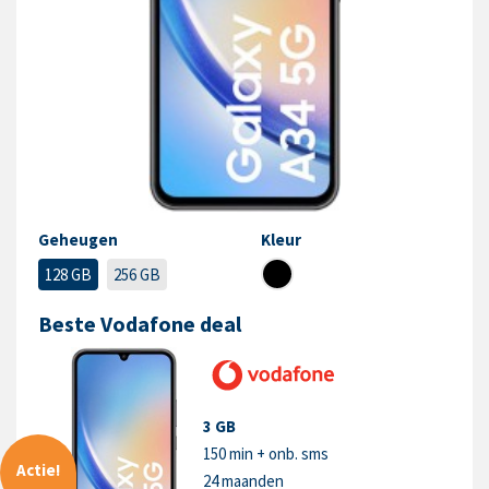
Geheugen
Kleur
128 GB
256 GB
Beste Vodafone deal
3 GB
150 min + onb. sms
Actie!
24 maanden