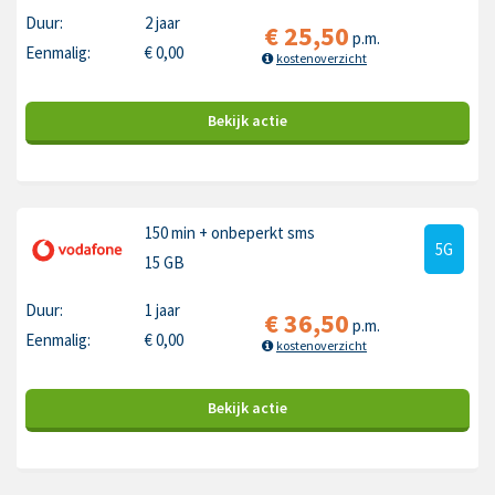
Duur:
2 jaar
€
25,50
p.m.
Eenmalig:
€
0,00
kostenoverzicht
Bekijk
actie
150 min
+ onbeperkt sms
5G
15 GB
Duur:
1 jaar
€
36,50
p.m.
Eenmalig:
€
0,00
kostenoverzicht
Bekijk
actie