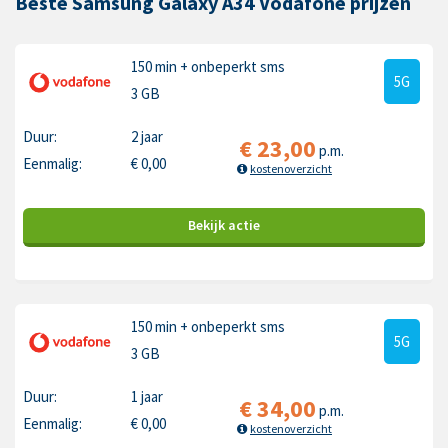
Beste Samsung Galaxy A34 Vodafone prijzen
150 min
+ onbeperkt sms
5G
3 GB
Duur:
2 jaar
€
23,00
p.m.
Eenmalig:
€
0,00
kostenoverzicht
Bekijk
actie
150 min
+ onbeperkt sms
5G
3 GB
Duur:
1 jaar
€
34,00
p.m.
Eenmalig:
€
0,00
kostenoverzicht