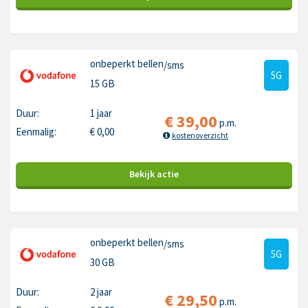
onbeperkt bellen
/sms
5G
15 GB
Duur:
1 jaar
€
39,00
p.m.
Eenmalig:
€
0,00
kostenoverzicht
Bekijk
actie
onbeperkt bellen
/sms
5G
30 GB
Duur:
2 jaar
€
29,50
p.m.