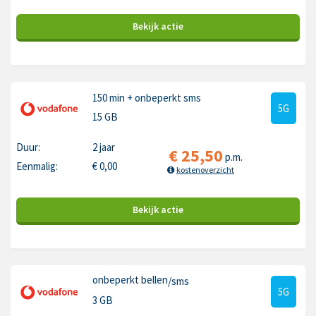
Bekijk
actie
150 min
+ onbeperkt sms
5G
15 GB
Duur:
2 jaar
€
25,50
p.m.
Eenmalig:
€
0,00
kostenoverzicht
Bekijk
actie
onbeperkt bellen
/sms
5G
3 GB