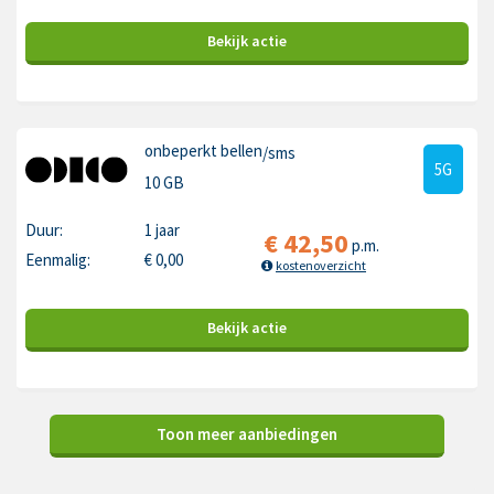
Bekijk
actie
onbeperkt bellen
/sms
5G
10 GB
Duur:
1 jaar
€
42,50
p.m.
Eenmalig:
€
0,00
kostenoverzicht
Bekijk
actie
Toon meer aanbiedingen