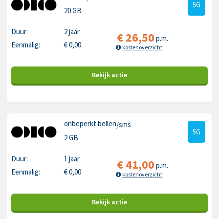
5G
20 GB
Duur:
2 jaar
€
26,50
p.m.
Eenmalig:
€
0,00
kostenoverzicht
Bekijk
actie
onbeperkt bellen
/sms
5G
2 GB
Duur:
1 jaar
€
41,00
p.m.
Eenmalig:
€
0,00
kostenoverzicht
Bekijk
actie