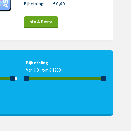
Bijbetaling:
€ 0,00
Info & Bestel
Bijbetaling:
Van € 0,- t/m € 1200,-