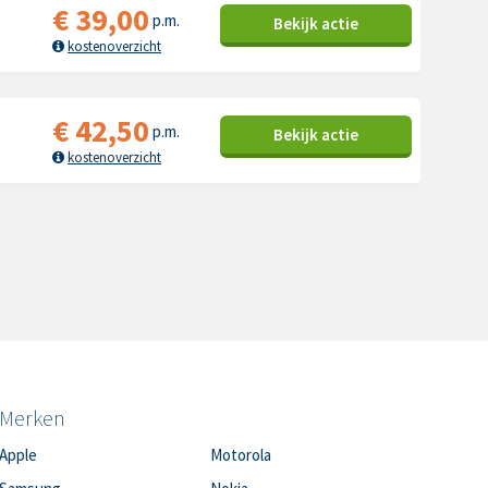
€
39,00
p.m.
Bekijk
actie
kostenoverzicht
€
42,50
p.m.
Bekijk
actie
kostenoverzicht
Merken
Apple
Motorola