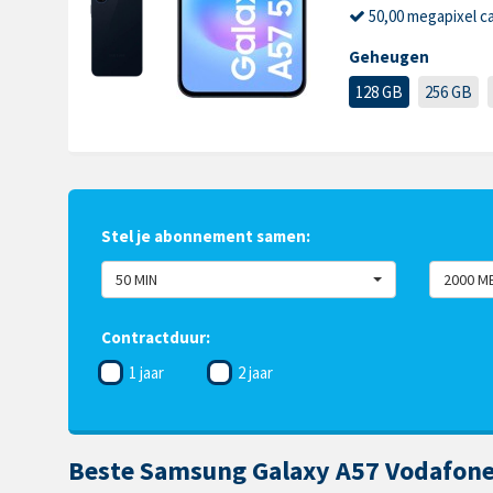
50,00 megapixel c
Geheugen
128 GB
256 GB
Stel je abonnement samen:
50 MIN
2000 M
Contractduur:
1 jaar
2 jaar
Beste Samsung Galaxy A57 Vodafone