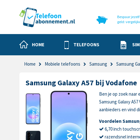
Bespaar jezelf 
geld: vergelijk
HOME
TELEFOONS
SIM
Home
Mobiele telefoons
Samsung
Samsung Ga
Samsung Galaxy A57 bij Vodafone
Ben je op zoek naar 
Samsung Galaxy A57 
aanbieders en vind di
Voordelen Samsung
6,70 inch touchsc
razendsnel intern