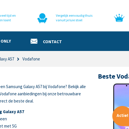
veel tijd en
Vergelijk eenvoudig thuis
en loont
vanuit je luie stoel
 ONLY
CONTACT
laxy A57
Vodafone
Beste Vod
een Samsung Galaxy A57 bij Vodafone? Bekijk alle
Vodafone aanbiedingen bij onze betrouwbare
rect de beste deal.
 Galaxy A57
Actie!
reen
et met 5G