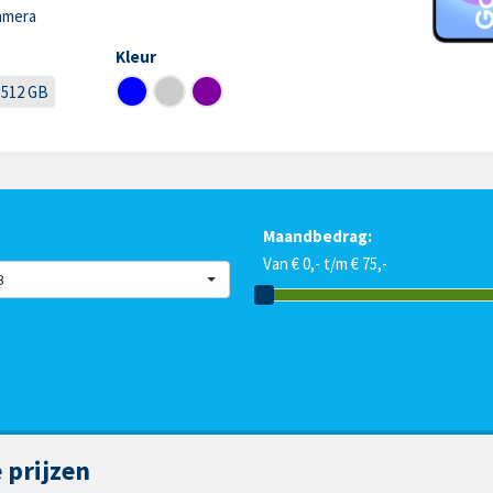
amera
Kleur
512 GB
Maandbedrag:
Van € 0,- t/m € 75,-
B
 prijzen