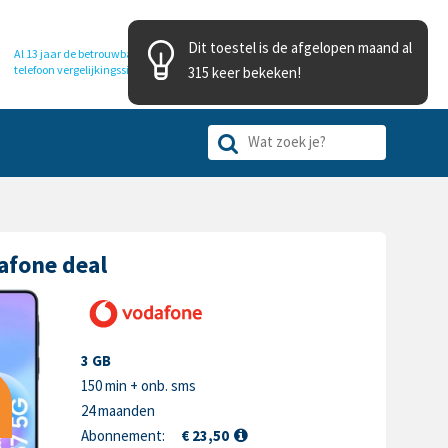
Dit toestel is de afgelopen maand al
Al 13 jaar de betrouwbare
telefoon
vergelijkingssite
315 keer bekeken!
afone deal
3 GB
150 min + onb. sms
24 maanden
Abonnement:
€ 23,50