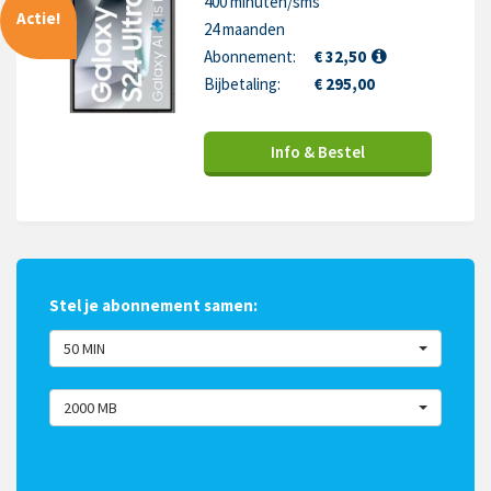
400 minuten/sms
Actie!
24 maanden
Abonnement:
€ 32,50
Bijbetaling:
€ 295,00
Info & Bestel
Stel je abonnement samen:
50 MIN
2000 MB