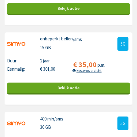
Bekijk
actie
onbeperkt bellen
/sms
5G
15 GB
Duur:
2 jaar
€
35,00
p.m.
Eenmalig:
€
301,00
kostenoverzicht
Bekijk
actie
400 min
/sms
5G
30 GB