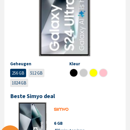
Geheugen
Kleur
256 GB
512 GB
1024 GB
Beste Simyo deal
6 GB