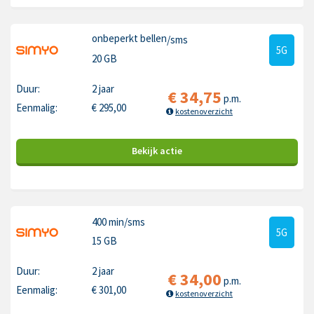
onbeperkt bellen
/sms
5G
20 GB
Duur:
2 jaar
€
34,75
p.m.
Eenmalig:
€
295,00
kostenoverzicht
Bekijk
actie
400 min
/sms
5G
15 GB
Duur:
2 jaar
€
34,00
p.m.
Eenmalig:
€
301,00
kostenoverzicht