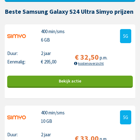
Beste Samsung Galaxy S24 Ultra Simyo prijzen
400 min
/sms
5G
6 GB
Duur:
2 jaar
€
32,50
p.m.
Eenmalig:
€
295,00
kostenoverzicht
Bekijk
actie
400 min
/sms
5G
10 GB
Duur:
2 jaar
€
33,00
p.m.