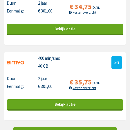
Duur:
2 jaar
€
34,75
p.m.
Eenmalig:
€
301,00
kostenoverzicht
Bekijk
actie
400 min
/sms
5G
40 GB
Duur:
2 jaar
€
35,75
p.m.
Eenmalig:
€
301,00
kostenoverzicht
Bekijk
actie