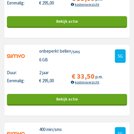
Eenmalig:
€
295,00
kostenoverzicht
Bekijk
actie
onbeperkt bellen
/sms
5G
6 GB
Duur:
2 jaar
€
33,50
p.m.
Eenmalig:
€
295,00
kostenoverzicht
Bekijk
actie
400 min
/sms
5G