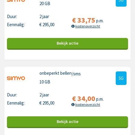
20 GB
Duur:
2 jaar
€
33,75
p.m.
Eenmalig:
€
295,00
kostenoverzicht
Bekijk
actie
onbeperkt bellen
/sms
5G
10 GB
Duur:
2 jaar
€
34,00
p.m.
Eenmalig:
€
295,00
kostenoverzicht
Bekijk
actie