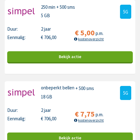
250 min
+ 500 sms
5G
5 GB
Duur:
2 jaar
€
5,00
p.m.
Eenmalig:
€
706,00
kostenoverzicht
Bekijk
actie
onbeperkt bellen
+ 500 sms
5G
18 GB
Duur:
2 jaar
€
7,75
p.m.
Eenmalig:
€
706,00
kostenoverzicht
Bekijk
actie