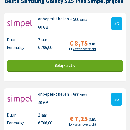
Beste Samsung Galaxy S25 Plus Simpel prijzen
onbeperkt bellen
+ 500 sms
5G
60 GB
Duur:
2 jaar
€
8,75
p.m.
Eenmalig:
€
706,00
kostenoverzicht
Bekijk
actie
onbeperkt bellen
+ 500 sms
5G
40 GB
Duur:
2 jaar
€
7,25
p.m.
Eenmalig:
€
706,00
kostenoverzicht