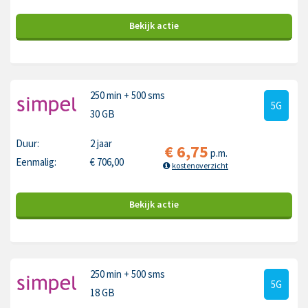
Bekijk
actie
250 min
+ 500 sms
5G
30 GB
Duur:
2 jaar
€
6,75
p.m.
Eenmalig:
€
706,00
kostenoverzicht
Bekijk
actie
250 min
+ 500 sms
5G
18 GB