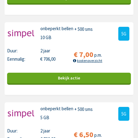
onbeperkt bellen
+ 500 sms
5G
10 GB
Duur:
2 jaar
€
7,00
p.m.
Eenmalig:
€
706,00
kostenoverzicht
Bekijk
actie
onbeperkt bellen
+ 500 sms
5G
5 GB
Duur:
2 jaar
€
6,50
p.m.