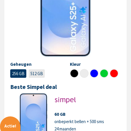
Geheugen
Kleur
256 GB
512 GB
Beste Simpel deal
60 GB
onbeperkt bellen + 500 sms
Actie!
24 maanden