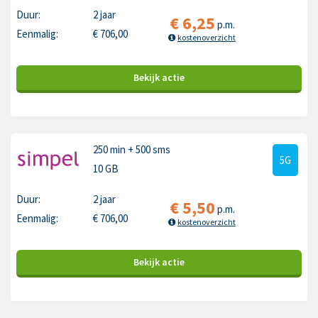
Duur:
2 jaar
€
6,25
p.m.
Eenmalig:
€
706,00
kostenoverzicht
Bekijk
actie
250 min
+ 500 sms
5G
10 GB
Duur:
2 jaar
€
5,50
p.m.
Eenmalig:
€
706,00
kostenoverzicht
Bekijk
actie