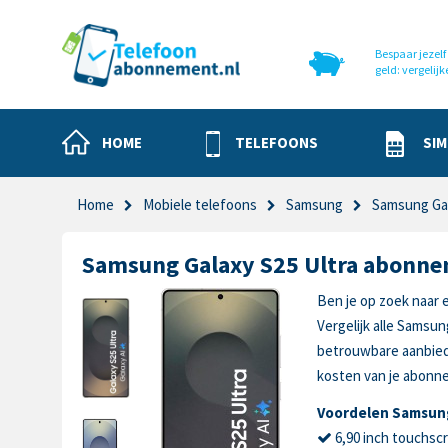
Bespaar jezelf 
geld: vergelijk
HOME
TELEFOONS
SIM
Home
Mobiele telefoons
Samsung
Samsung Gal
Samsung Galaxy S25 Ultra abonn
Ben je op zoek naar
Vergelijk alle Samsun
betrouwbare aanbied
kosten van je abonn
Voordelen Samsung
6,90 inch touchsc