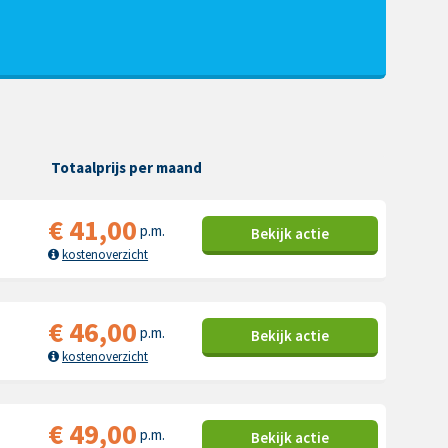
Totaalprijs per maand
€
41,00
p.m.
Bekijk
actie
kostenoverzicht
€
46,00
p.m.
Bekijk
actie
kostenoverzicht
€
49,00
p.m.
Bekijk
actie