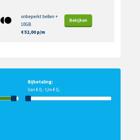
onbeperkt bellen +
Bekijk
en
10GB
€ 52,00 p/m
Bijbetaling:
Van € 0,- t/m € 0,-