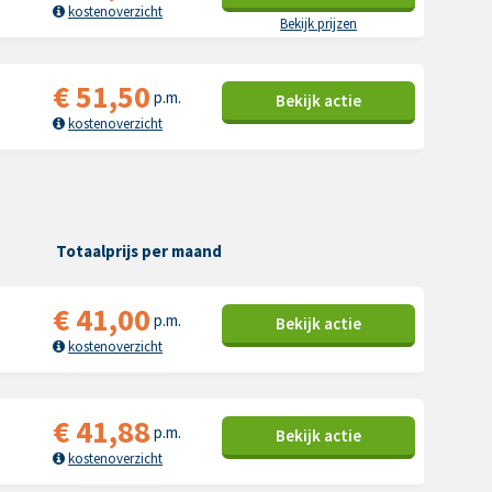
kostenoverzicht
Bekijk prijzen
€
51,50
p.m.
Bekijk
actie
kostenoverzicht
Totaalprijs per maand
€
41,00
p.m.
Bekijk
actie
kostenoverzicht
€
41,88
p.m.
Bekijk
actie
kostenoverzicht