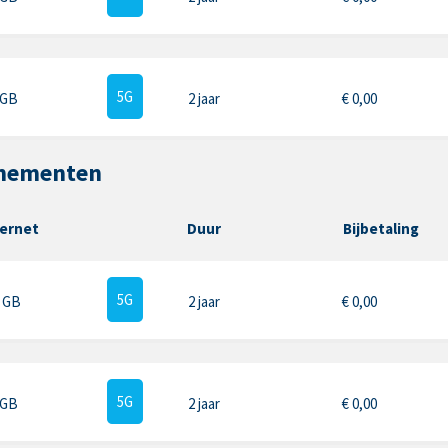
5G
 GB
2 jaar
€
0,00
nnementen
ternet
Duur
Bijbetaling
5G
5 GB
2 jaar
€
0,00
5G
 GB
2 jaar
€
0,00