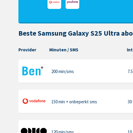
Beste Samsung Galaxy S25 Ultra ab
Provider
Minuten
/ SMS
In
200 min
/sms
7.
150 min
+ onbeperkt sms
30
120 min
/sms
10