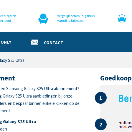
veel tijd en
Vergelijk eenvoudig thuis
en loont
vanuit je luie stoel
 ONLY
CONTACT
axy S25 Ultra
ement
Goedkoop
 een Samsung Galaxy S25 Ultra abonnement?
g Galaxy S25 Ultra aanbiedingen bij onze
1
ers en bespaar binnen enkele klikken op de
ement.
 Galaxy S25 Ultra
2
reen