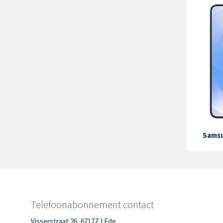
Samsu
Telefoonabonnement contact
Visserstraat 26, 6717ZJ Ede