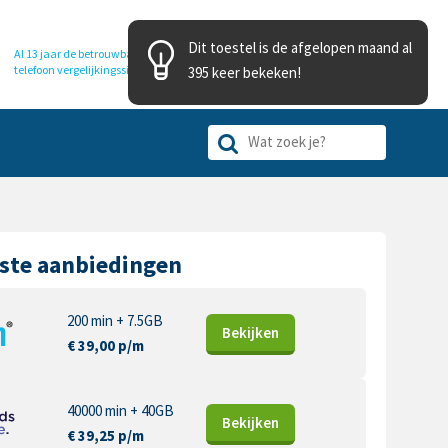
Dit toestel is de afgelopen maand al
Al 13 jaar de betrouwbare
telefoon
vergelijkingssite
395 keer bekeken!
ste aanbiedingen
200 min + 7.5GB
Bekijk
en
€ 39,00 p/m
40000 min + 40GB
Bekijk
en
€ 39,25 p/m