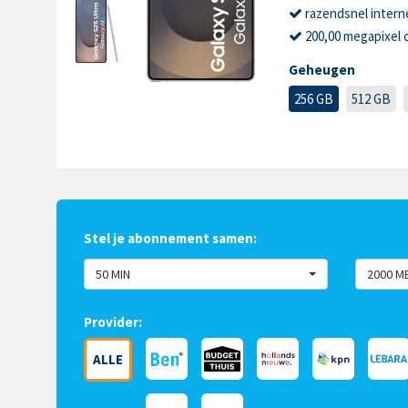
razendsnel intern
200,00 megapixel 
Geheugen
256 GB
512 GB
Stel je abonnement samen:
50 MIN
2000 M
Provider:
ALLE