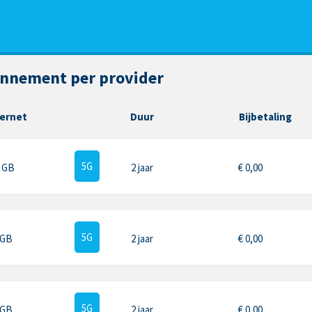
onnement per provider
ternet
Duur
Bijbetaling
5G
5 GB
2 jaar
€
0,00
5G
 GB
2 jaar
€
0,00
5G
 GB
2 jaar
€
0,00