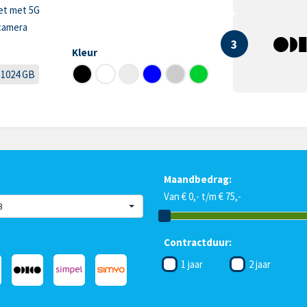
et met 5G
camera
3
Kleur
1024 GB
Maandbedrag:
Van € 0,- t/m € 75,-
B
Contractduur:
1 jaar
2 jaar