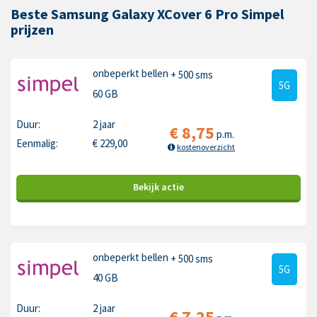
Beste Samsung Galaxy XCover 6 Pro Simpel
prijzen
onbeperkt bellen
+ 500 sms
5G
60 GB
Duur:
2 jaar
€
8,75
p.m.
Eenmalig:
€
229,00
kostenoverzicht
Bekijk
actie
onbeperkt bellen
+ 500 sms
5G
40 GB
Duur:
2 jaar
€
7,25