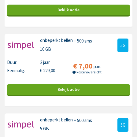
Bekijk
actie
onbeperkt bellen
+ 500 sms
5G
10 GB
Duur:
2 jaar
€
7,00
p.m.
Eenmalig:
€
229,00
kostenoverzicht
Bekijk
actie
onbeperkt bellen
+ 500 sms
5G
5 GB