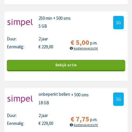
250 min
+ 500 sms
5G
5 GB
Duur:
2 jaar
€
5,00
p.m.
Eenmalig:
€
229,00
kostenoverzicht
Bekijk
actie
onbeperkt bellen
+ 500 sms
5G
18 GB
Duur:
2 jaar
€
7,75
p.m.
Eenmalig:
€
229,00
kostenoverzicht