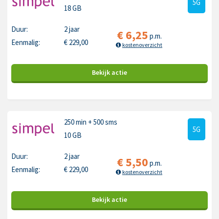
5G
18 GB
Duur:
2 jaar
€
6,25
p.m.
Eenmalig:
€
229,00
kostenoverzicht
Bekijk
actie
250 min
+ 500 sms
5G
10 GB
Duur:
2 jaar
€
5,50
p.m.
Eenmalig:
€
229,00
kostenoverzicht
Bekijk
actie