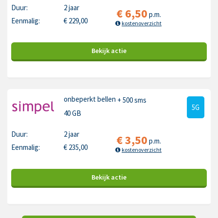
Duur:
2 jaar
€
6,50
p.m.
Eenmalig:
€
229,00
kostenoverzicht
Bekijk
actie
onbeperkt bellen
+ 500 sms
5G
40 GB
Duur:
2 jaar
€
3,50
p.m.
Eenmalig:
€
235,00
kostenoverzicht
Bekijk
actie