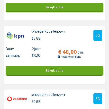
Bekijk
actie
onbeperkt bellen
/sms
5G
15 GB
Duur:
2 jaar
€
48,00
p.m.
Eenmalig:
€
0,00
kostenoverzicht
Bekijk
actie
onbeperkt bellen
/sms
5G
30 GB