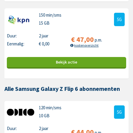
150 min
/sms
5G
15 GB
Duur:
2 jaar
€
47,00
p.m.
Eenmalig:
€
0,00
kostenoverzicht
Bekijk
actie
Alle Samsung Galaxy Z Flip 6 abonnementen
120 min
/sms
5G
10 GB
Duur:
2 jaar
€
44,00
p.m.