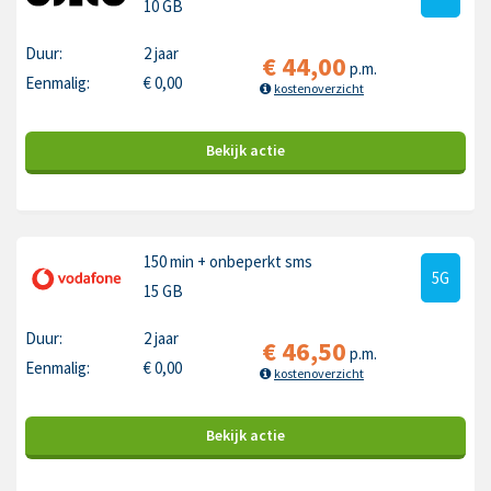
10 GB
Duur:
2 jaar
€
44,00
p.m.
Eenmalig:
€
0,00
kostenoverzicht
Bekijk
actie
150 min
+ onbeperkt sms
5G
15 GB
Duur:
2 jaar
€
46,50
p.m.
Eenmalig:
€
0,00
kostenoverzicht
Bekijk
actie