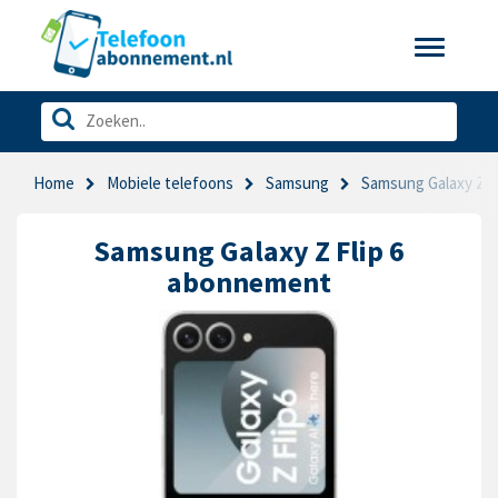
Toggle
navigatio
Home
Mobiele telefoons
Samsung
Samsung Galaxy Z Fl
Samsung Galaxy Z Flip 6
abonnement