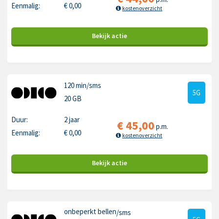
Eenmalig:
€
0,00
kostenoverzicht
Bekijk
actie
120 min
/sms
5G
20 GB
Duur:
2 jaar
€
45,00
p.m.
Eenmalig:
€
0,00
kostenoverzicht
Bekijk
actie
onbeperkt bellen
/sms