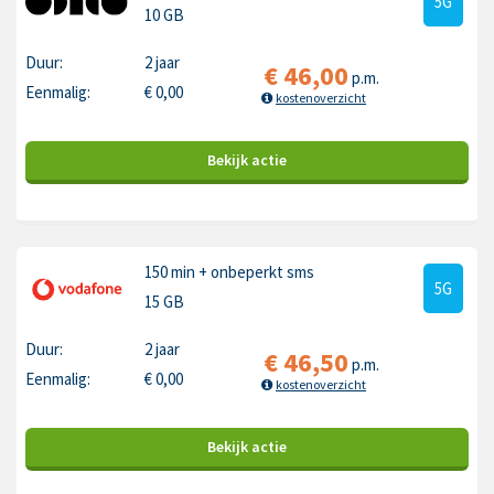
5G
10 GB
Duur:
2 jaar
€
46,00
p.m.
Eenmalig:
€
0,00
kostenoverzicht
Bekijk
actie
150 min
+ onbeperkt sms
5G
15 GB
Duur:
2 jaar
€
46,50
p.m.
Eenmalig:
€
0,00
kostenoverzicht
Bekijk
actie