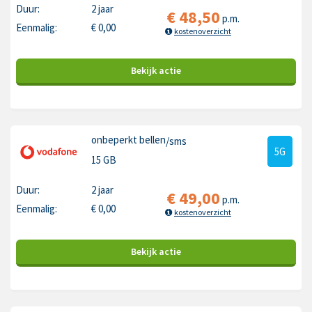
Duur:
2 jaar
€
48,50
p.m.
Eenmalig:
€
0,00
kostenoverzicht
Bekijk
actie
onbeperkt bellen
/sms
5G
15 GB
Duur:
2 jaar
€
49,00
p.m.
Eenmalig:
€
0,00
kostenoverzicht
Bekijk
actie