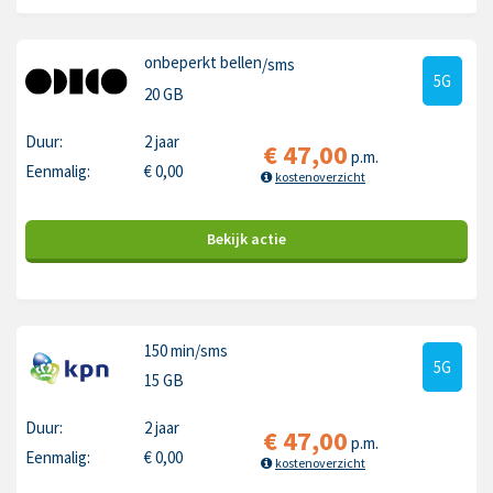
onbeperkt bellen
/sms
5G
20 GB
Duur:
2 jaar
€
47,00
p.m.
Eenmalig:
€
0,00
kostenoverzicht
Bekijk
actie
150 min
/sms
5G
15 GB
Duur:
2 jaar
€
47,00
p.m.
Eenmalig:
€
0,00
kostenoverzicht