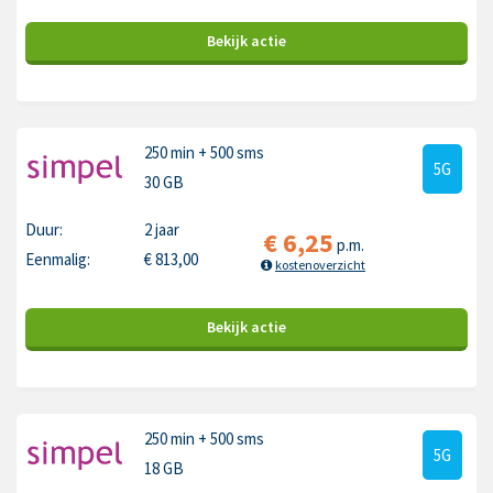
Bekijk
actie
250 min
+ 500 sms
5G
30 GB
Duur:
2 jaar
€
6,25
p.m.
Eenmalig:
€
813,00
kostenoverzicht
Bekijk
actie
250 min
+ 500 sms
5G
18 GB