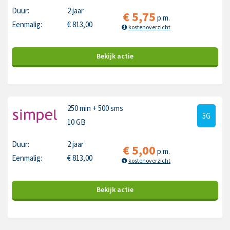
Duur:
2 jaar
€
5,75
p.m.
Eenmalig:
€
813,00
kostenoverzicht
Bekijk
actie
250 min
+ 500 sms
5G
10 GB
Duur:
2 jaar
€
5,00
p.m.
Eenmalig:
€
813,00
kostenoverzicht
Bekijk
actie