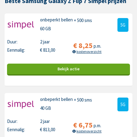
Beste Samsung Galaxy Z Flip 7 Simpel prijzen
onbeperkt bellen
+ 500 sms
5G
60 GB
Duur:
2 jaar
€
8,25
p.m.
Eenmalig:
€
813,00
kostenoverzicht
Bekijk
actie
onbeperkt bellen
+ 500 sms
5G
40 GB
Duur:
2 jaar
€
6,75
p.m.
Eenmalig:
€
813,00
kostenoverzicht