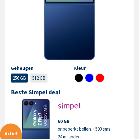
Geheugen
Kleur
256 GB
512 GB
Beste Simpel deal
60 GB
onbeperkt bellen + 500 sms
Actie!
24 maanden