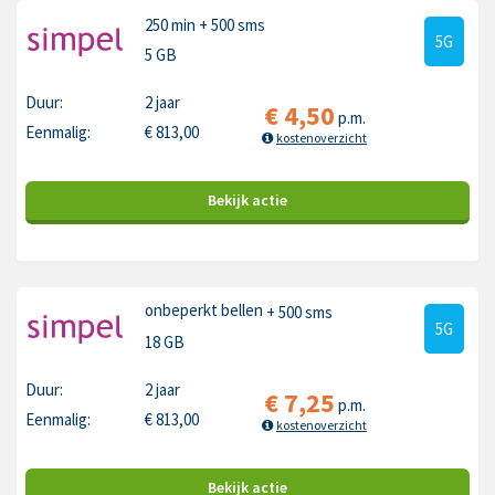
250 min
+ 500 sms
5G
5 GB
Duur:
2 jaar
€
4,50
p.m.
Eenmalig:
€
813,00
kostenoverzicht
Bekijk
actie
onbeperkt bellen
+ 500 sms
5G
18 GB
Duur:
2 jaar
€
7,25
p.m.
Eenmalig:
€
813,00
kostenoverzicht
Bekijk
actie