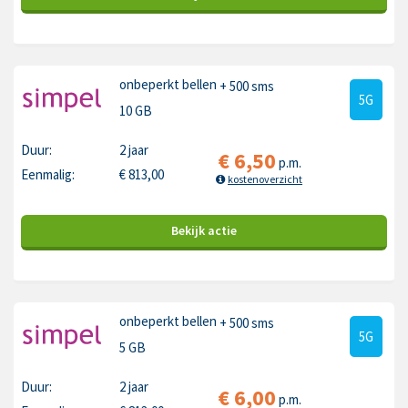
onbeperkt bellen
+ 500 sms
5G
10 GB
Duur:
2 jaar
€
6,50
p.m.
Eenmalig:
€
813,00
kostenoverzicht
Bekijk
actie
onbeperkt bellen
+ 500 sms
5G
5 GB
Duur:
2 jaar
€
6,00
p.m.