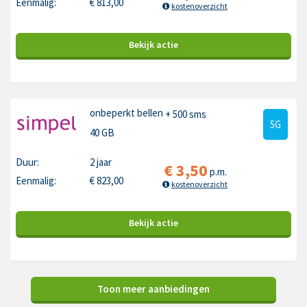
Eenmalig:
€
813,00
kostenoverzicht
Bekijk
actie
onbeperkt bellen
+ 500 sms
5G
40 GB
Duur:
2 jaar
€
3,50
p.m.
Eenmalig:
€
823,00
kostenoverzicht
Bekijk
actie
Toon meer aanbiedingen