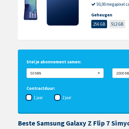
50,00 megapixel c
Geheugen
256 GB
512 GB
Stel je abonnement samen:
50 MIN
2000 M
Contractduur:
1 jaar
2 jaar
Beste Samsung Galaxy Z Flip 7 Simyo