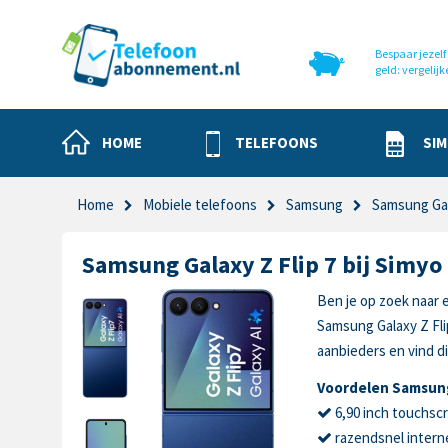
Bespaar jezelf 
geld: vergelijk
HOME
TELEFOONS
SIM
Home
Mobiele telefoons
Samsung
Samsung Gal
Samsung Galaxy Z Flip 7 bij Simyo
Ben je op zoek naar e
Samsung Galaxy Z Fli
aanbieders en vind di
Voordelen Samsung 
6,90 inch touchsc
razendsnel intern