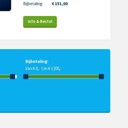
Bijbetaling:
€ 151,00
Info & Bestel
Bijbetaling:
Van € 0,- t/m € 1200,-