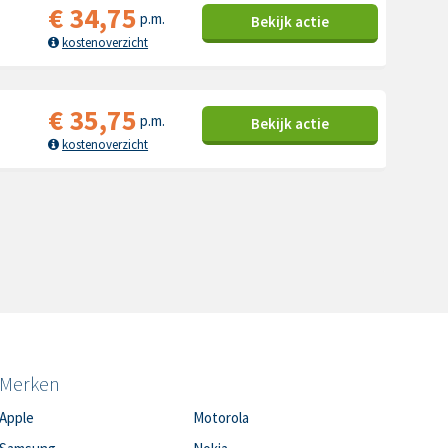
€
34,75
p.m.
Bekijk
actie
kostenoverzicht
€
35,75
p.m.
Bekijk
actie
kostenoverzicht
Merken
Apple
Motorola