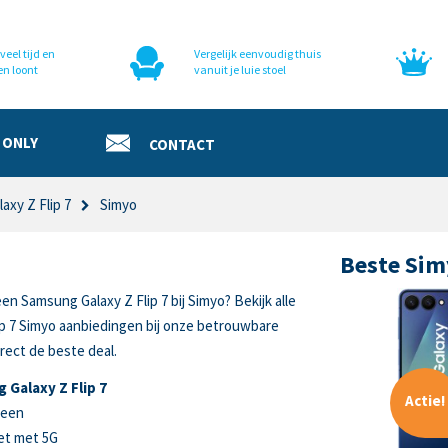
veel tijd en
Vergelijk eenvoudig thuis
en loont
vanuit je luie stoel
 ONLY
CONTACT
axy Z Flip 7
Simyo
Beste Sim
en Samsung Galaxy Z Flip 7 bij Simyo? Bekijk alle
p 7 Simyo aanbiedingen bij onze betrouwbare
rect de beste deal.
Galaxy Z Flip 7
Actie!
reen
et met 5G