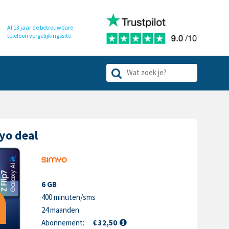
Al 13 jaar de betrouwbare
telefoon
vergelijkingssite
yo deal
6 GB
400 minuten/sms
24 maanden
Abonnement:
€ 32,50