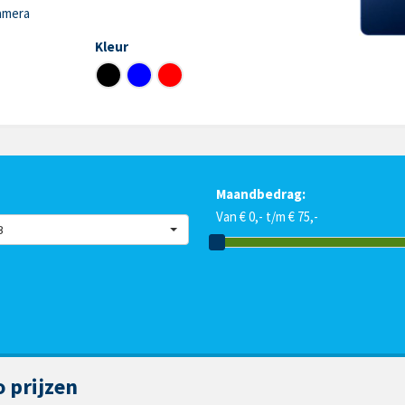
amera
Kleur
Maandbedrag:
Van € 0,- t/m € 75,-
B
 prijzen