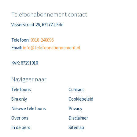
Telefoonabonnement contact
Visserstraat 26, 6717ZJ Ede
Telefoon:
0318-240096
Email:
info@telefoonabonnement.nl
KvK: 67291910
Navigeer naar
Telefoons
Contact
Sim only
Cookiebeleid
Nieuwe telefoons
Privacy
Over ons
Disclaimer
In de pers
Sitemap