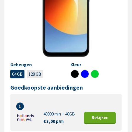
Geheugen
Kleur
64 GB
128 GB
Goedkoopste aanbiedingen
1
40000 min + 40GB
Bekijk
en
€ 3,00 p/m