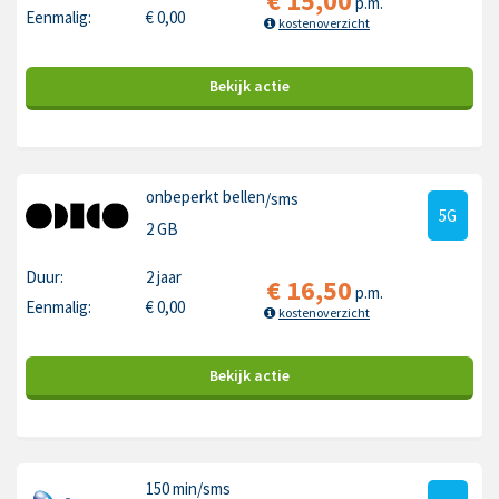
€
15,00
p.m.
Eenmalig:
€
0,00
kostenoverzicht
Bekijk
actie
onbeperkt bellen
/sms
5G
2 GB
Duur:
2 jaar
€
16,50
p.m.
Eenmalig:
€
0,00
kostenoverzicht
Bekijk
actie
150 min
/sms