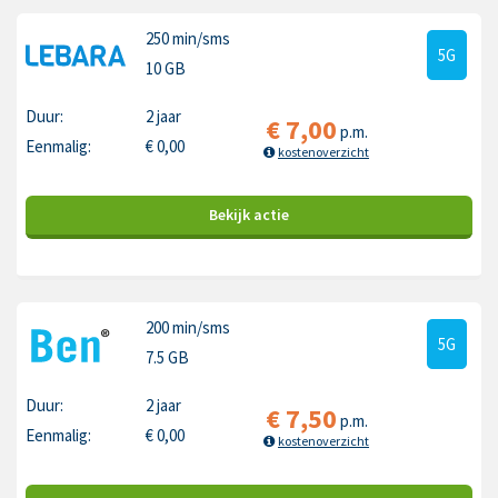
250 min
/sms
5G
10 GB
Duur:
2 jaar
€
7,00
p.m.
Eenmalig:
€
0,00
kostenoverzicht
Bekijk
actie
200 min
/sms
5G
7.5 GB
Duur:
2 jaar
€
7,50
p.m.
Eenmalig:
€
0,00
kostenoverzicht