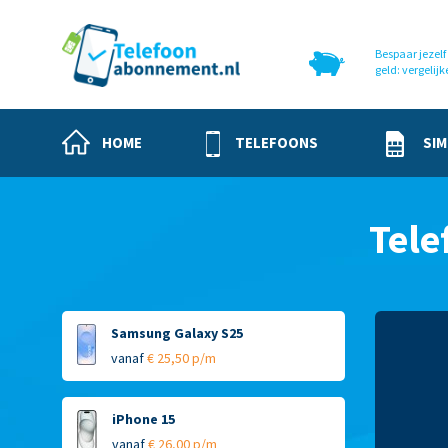
Bespaar jezelf 
geld: vergelijk
HOME
TELEFOONS
SIM
Tele
Samsung Galaxy S25
vanaf
€ 25,50 p/m
iPhone 15
vanaf
€ 26,00 p/m