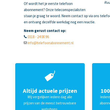
Ruu
Of wordt het je eerste telefoon
abonnement? Onze telecomspecialisten
staan je graag te woord. Neem contact op via ons telef
en ontvang dezelfde werkdag nog een reactie.
Neem gerust contact op:
0318 - 24 00 96
info@telefoonabonnement.nl
Altijd actuele prijzen
100
Wij vergelijken iedere dag alle
Iedere
prijzen van de meest betrouwbare
abonne
webshops.