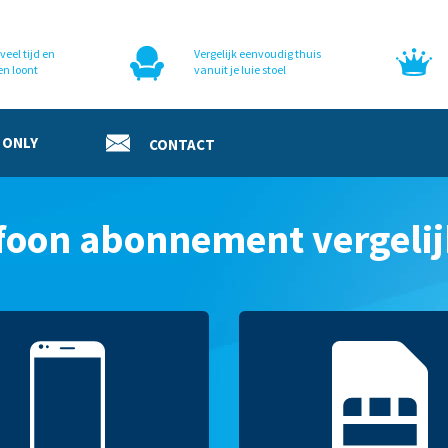
veel tijd en
Vergelijk eenvoudig thuis
en loont
vanuit je luie stoel
 ONLY
CONTACT
foon abonnement vergeli