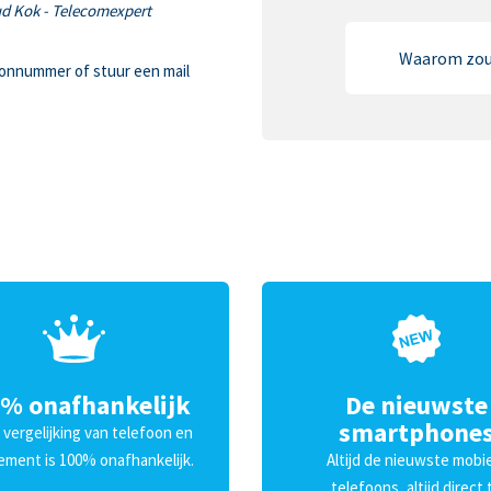
d Kok - Telecomexpert
Waarom zou i
oonnummer of stuur een mail
% onafhankelijk
De nieuwste
smartphone
 vergelijking van telefoon en
ment is 100% onafhankelijk.
Altijd de nieuwste mobi
telefoons, altijd direct 