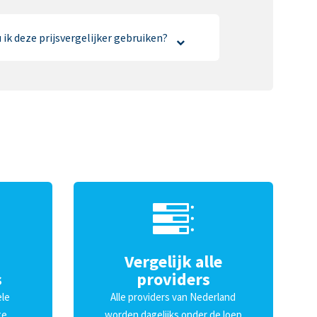
k deze prijsvergelijker gebruiken?
Vergelijk alle
s
providers
ele
Alle providers van Nederland
te
worden dagelijks onder de loep