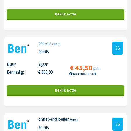
Bekijk
actie
200 min
/sms
5G
40 GB
Duur:
2 jaar
€
45,50
p.m.
Eenmalig:
€
866,00
kostenoverzicht
Bekijk
actie
onbeperkt bellen
/sms
5G
30 GB