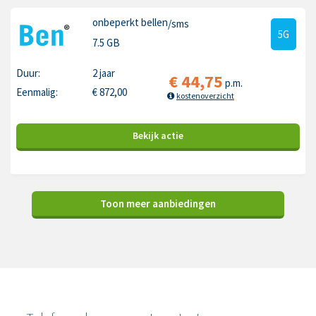
onbeperkt bellen
/sms
5G
7.5 GB
Duur:
2 jaar
€
44,75
p.m.
Eenmalig:
€
872,00
kostenoverzicht
Bekijk
actie
Toon meer aanbiedingen