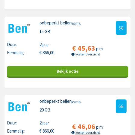
onbeperkt bellen
/sms
5G
15 GB
Duur:
2 jaar
€
45,63
p.m.
Eenmalig:
€
866,00
kostenoverzicht
Bekijk
actie
onbeperkt bellen
/sms
5G
20 GB
Duur:
2 jaar
€
46,06
p.m.
Eenmalig:
€
866,00
kostenoverzicht