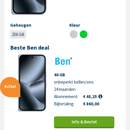
Geheugen
Kleur
256 GB
Beste Ben deal
40 GB
onbeperkt bellen/sms
Actie!
24 maanden
Abonnement:
€ 48,25
Bijbetaling:
€ 860,00
Info & Bestel