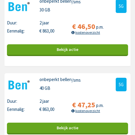
onbeperkt bellen
/sms
5G
30 GB
Duur:
2 jaar
€
46,50
p.m.
Eenmalig:
€
863,00
kostenoverzicht
Bekijk
actie
onbeperkt bellen
/sms
5G
40 GB
Duur:
2 jaar
€
47,25
p.m.
Eenmalig:
€
863,00
kostenoverzicht
Bekijk
actie