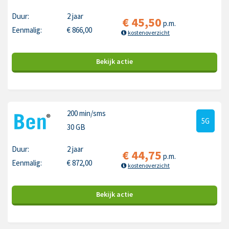
Duur:
2 jaar
€
45,50
p.m.
Eenmalig:
€
866,00
kostenoverzicht
Bekijk
actie
200 min
/sms
5G
30 GB
Duur:
2 jaar
€
44,75
p.m.
Eenmalig:
€
872,00
kostenoverzicht
Bekijk
actie