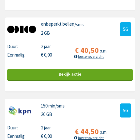
onbeperkt bellen
/sms
5G
2 GB
Duur:
2 jaar
€
40,50
p.m.
Eenmalig:
€
0,00
kostenoverzicht
Bekijk
actie
150 min
/sms
5G
20 GB
Duur:
2 jaar
€
44,50
p.m.
Eenmalig:
€
0,00
kostenoverzicht