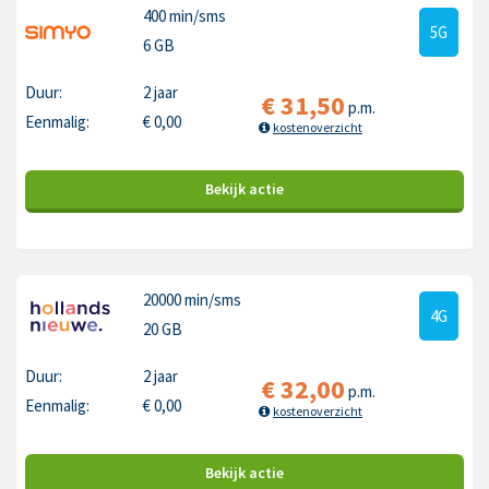
400 min
/sms
5G
6 GB
Duur:
2 jaar
€
31,50
p.m.
Eenmalig:
€
0,00
kostenoverzicht
Bekijk
actie
20000 min
/sms
4G
20 GB
Duur:
2 jaar
€
32,00
p.m.
Eenmalig:
€
0,00
kostenoverzicht
Bekijk
actie