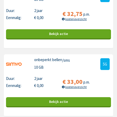
Duur:
2 jaar
€
32,75
p.m.
Eenmalig:
€
0,00
kostenoverzicht
Bekijk
actie
onbeperkt bellen
/sms
5G
10 GB
Duur:
2 jaar
€
33,00
p.m.
Eenmalig:
€
0,00
kostenoverzicht
Bekijk
actie