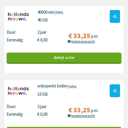
40000 min
/sms
4G
40 GB
Duur:
2 jaar
€
33,25
p.m.
Eenmalig:
€
0,00
kostenoverzicht
Bekijk
actie
onbeperkt bellen
/sms
4G
10 GB
Duur:
2 jaar
€
33,25
p.m.
Eenmalig:
€
0,00
kostenoverzicht