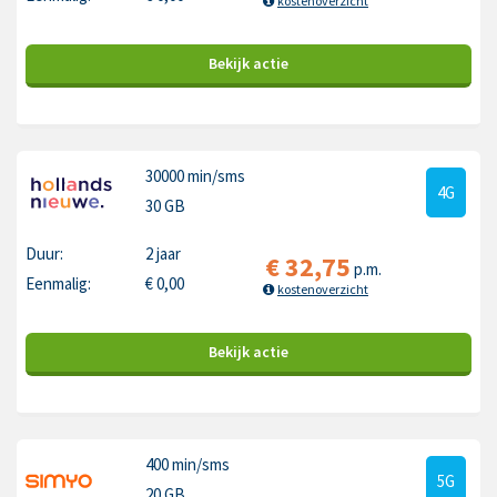
kostenoverzicht
Bekijk
actie
30000 min
/sms
4G
30 GB
Duur:
2 jaar
€
32,75
p.m.
Eenmalig:
€
0,00
kostenoverzicht
Bekijk
actie
400 min
/sms
5G
20 GB