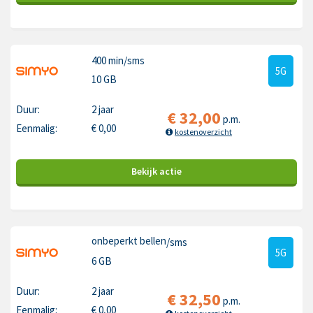
400 min
/sms
5G
10 GB
Duur:
2 jaar
€
32,00
p.m.
Eenmalig:
€
0,00
kostenoverzicht
Bekijk
actie
onbeperkt bellen
/sms
5G
6 GB
Duur:
2 jaar
€
32,50
p.m.
Eenmalig:
€
0,00