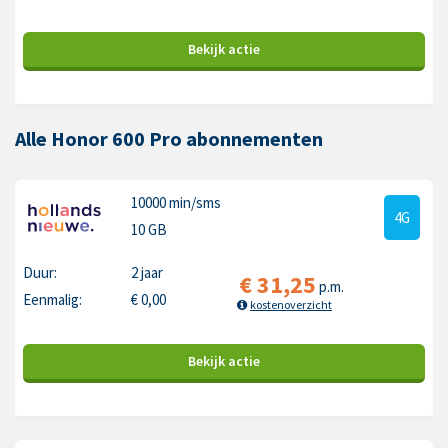
Bekijk
actie
Alle Honor 600 Pro abonnementen
10000 min
/sms
4G
10 GB
Duur:
2 jaar
€
31,25
p.m.
Eenmalig:
€
0,00
kostenoverzicht
Bekijk
actie