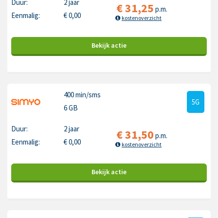
Duur:
2 jaar
€
31,25
p.m.
Eenmalig:
€
0,00
kostenoverzicht
Bekijk
actie
400 min
/sms
5G
6 GB
Duur:
2 jaar
€
31,50
p.m.
Eenmalig:
€
0,00
kostenoverzicht
Bekijk
actie