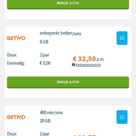
Bekijk
actie
onbeperkt bellen
/sms
5G
6 GB
Duur:
2 jaar
€
32,50
p.m.
Eenmalig:
€
0,00
kostenoverzicht
Bekijk
actie
400 min
/sms
5G
20 GB
Duur:
2 jaar