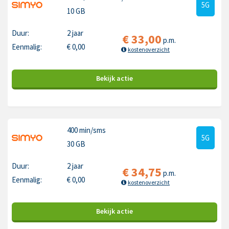
5G
10 GB
Duur:
2 jaar
€
33,00
p.m.
Eenmalig:
€
0,00
kostenoverzicht
Bekijk
actie
400 min
/sms
5G
30 GB
Duur:
2 jaar
€
34,75
p.m.
Eenmalig:
€
0,00
kostenoverzicht
Bekijk
actie