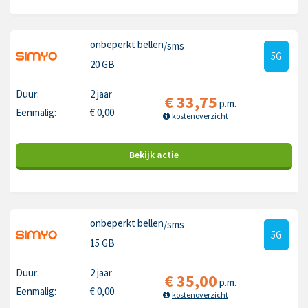
onbeperkt bellen
/sms
5G
20 GB
Duur:
2 jaar
€
33,75
p.m.
Eenmalig:
€
0,00
kostenoverzicht
Bekijk
actie
onbeperkt bellen
/sms
5G
15 GB
Duur:
2 jaar
€
35,00
p.m.
Eenmalig:
€
0,00
kostenoverzicht