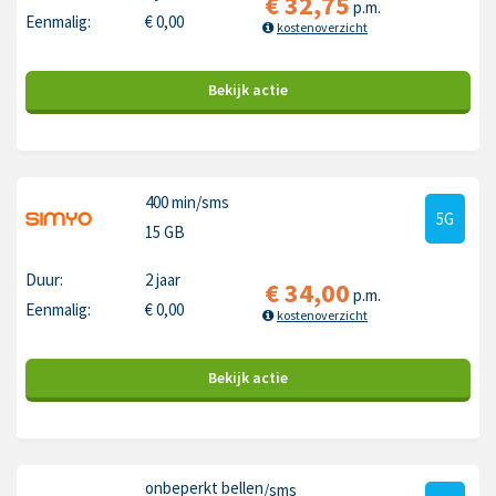
€
32,75
p.m.
Eenmalig:
€
0,00
kostenoverzicht
Bekijk
actie
400 min
/sms
5G
15 GB
Duur:
2 jaar
€
34,00
p.m.
Eenmalig:
€
0,00
kostenoverzicht
Bekijk
actie
onbeperkt bellen
/sms