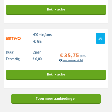
Bekijk
actie
400 min
/sms
5G
40 GB
Duur:
2 jaar
€
35,75
p.m.
Eenmalig:
€
0,00
kostenoverzicht
Bekijk
actie
Toon meer aanbiedingen