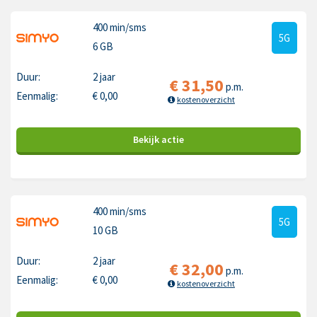
400 min
/sms
5G
6 GB
Duur:
2 jaar
€
31,50
p.m.
Eenmalig:
€
0,00
kostenoverzicht
Bekijk
actie
400 min
/sms
5G
10 GB
Duur:
2 jaar
€
32,00
p.m.
Eenmalig:
€
0,00
kostenoverzicht