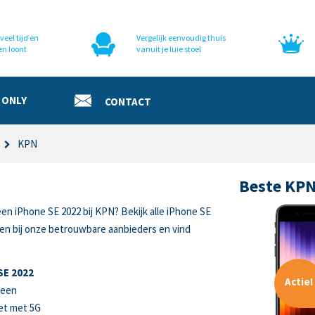
veel tijd en
Vergelijk eenvoudig thuis
en loont
vanuit je luie stoel
 ONLY
CONTACT
KPN
Beste KPN
een iPhone SE 2022 bij KPN? Bekijk alle iPhone SE
en bij onze betrouwbare aanbieders en vind
SE 2022
Actie!
reen
et met 5G