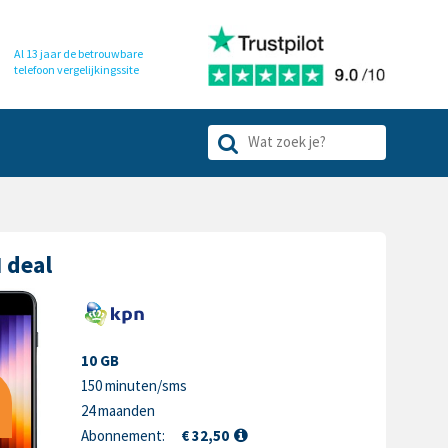
Al 13 jaar de betrouwbare
telefoon
vergelijkingssite
 deal
10 GB
150 minuten/sms
24 maanden
Abonnement:
€ 32,50