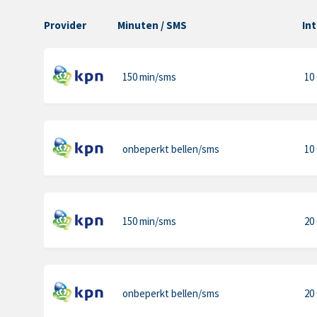
Provider
Minuten
/ SMS
In
150 min
/sms
10
onbeperkt bellen
/sms
10
150 min
/sms
20
onbeperkt bellen
/sms
20