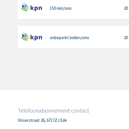
150 min
/sms
20
onbeperkt bellen
/sms
20
Telefoonabonnement contact
Visserstraat 26, 6717ZJ Ede