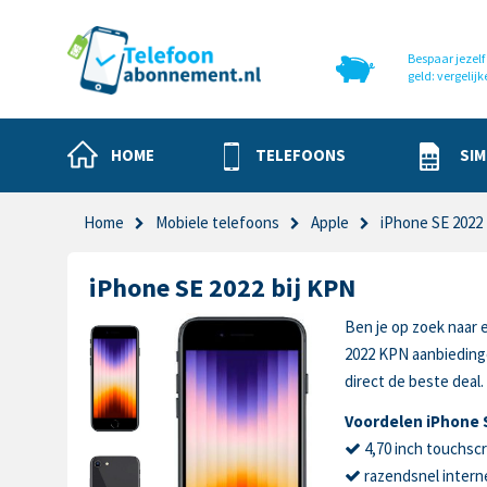
Bespaar jezelf 
geld: vergelijk
HOME
TELEFOONS
SIM
Home
Mobiele telefoons
Apple
iPhone SE 2022
iPhone SE 2022 bij KPN
Ben je op zoek naar 
2022 KPN aanbieding
direct de beste deal.
Voordelen iPhone 
4,70 inch touchsc
razendsnel intern