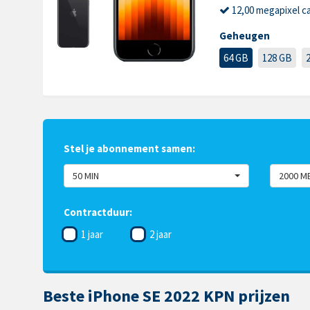
12,00 megapixel c
Geheugen
64 GB
128 GB
Stel je abonnement samen:
50 MIN
2000 M
Contractduur:
1 jaar
2 jaar
Beste iPhone SE 2022 KPN prijzen