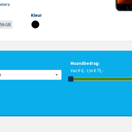
amera
Kleur
256 GB
Maandbedrag:
Van € 0,- t/m € 75,-
B