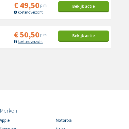
€
49,50
p.m.
Bekijk
actie
kostenoverzicht
€
50,50
p.m.
Bekijk
actie
kostenoverzicht
Merken
Apple
Motorola